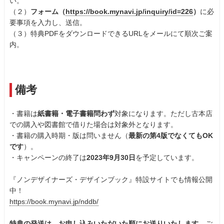
い。
（２）
フォーム（
https://book.mynavi.jp/inquiry/id=226
）
に必
要事項を入力し、送信。
（３）特典PDFをダウンロードできるURLをメールにて順次ご案
内。
備考
・書籍は
紙書籍・電子書籍問わず
対象になります。ただし古本店
での購入や図書館で借りた場合は対象外となります。
・書籍の購入時期・版は問いません（
最新の第4版でなくてもOK
です
）。
・キャンペーンの終了は
2023年9月30日
を予定しています。
『ノンデザイナーズ・デザインブック』特設サイトでも情報公開
中！
https://book.mynavi.jp/nddb/
特典の発送は、お申し込みいただいた順にお送りいたします。
ご