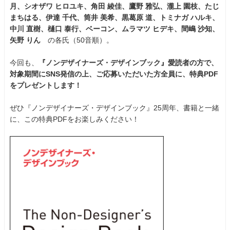
月、シオザワ ヒロユキ、角田 綾佳、鷹野 雅弘、瀧上 園枝、たじ
まちはる、伊達 千代、筒井 美希、黒葛原 道、トミナガ ハルキ、
中川 直樹、樋口 泰行、ベーコン、ムラマツ ヒデキ、間嶋 沙知、
矢野 りん
の各氏（50音順）。
今回も、
『ノンデザイナーズ・デザインブック』愛読者の方で、
対象期間にSNS発信の上、ご応募いただいた方全員に、特典PDF
をプレゼントします！
ぜひ『ノンデザイナーズ・デザインブック』25周年、書籍と一緒
に、この特典PDFをお楽しみください！