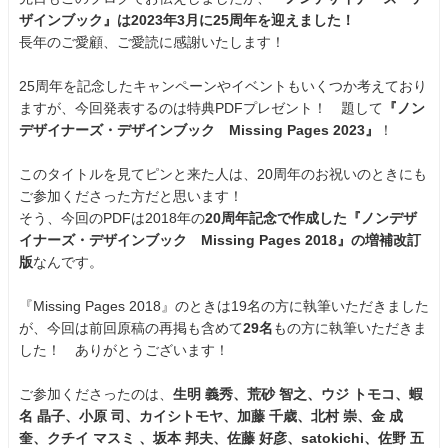
ザインブック』は2023年3月に25周年を迎えました！
長年のご愛顧、ご愛読に感謝いたします！
25周年を記念したキャンペーンやイベントもいくつか考えており
ますが、今回発表するのは特典PDFプレゼント！ 題して
『ノン
デザイナーズ・デザインブック Missing Pages 2023』
！
このタイトルを見てピンと来た人は、20周年のお祝いのときにも
ご参加くださった方だと思います！
そう、今回のPDFは2018年の
20周年記念で作成した『ノンデザ
イナーズ・デザインブック Missing Pages 2018』の増補改訂
版
なんです。
『Missing Pages 2018』のときは19名の方に執筆いただきました
が、今回は前回原稿の再掲も含めて
29名
もの方に執筆いただきま
した！ ありがとうございます！
ご参加くださったのは、
生明 義秀、荒砂 智之、ウジ トモコ、蝦
名 晶子、小原 司、カイシトモヤ、加藤 千歳、北村 崇、金 成
奎、クチイ マスミ 、坂本 邦夫、佐藤 好彦、satokichi、佐野 五