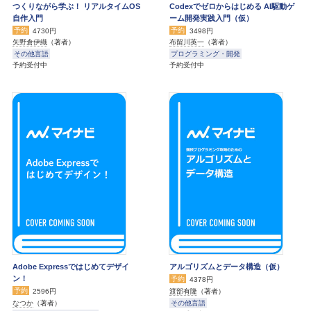
つくりながら学ぶ！ リアルタイムOS
Codexでゼロからはじめる AI駆動ゲ
自作入門
ーム開発実践入門（仮）
予約
予約
4730円
3498円
矢野倉伊織
（著者）
布留川英一
（著者）
その他言語
プログラミング・開発
予約受付中
予約受付中
Adobe Expressではじめてデザイ
アルゴリズムとデータ構造（仮）
ン！
予約
4378円
予約
渡部有隆
（著者）
2596円
その他言語
なつか
（著者）