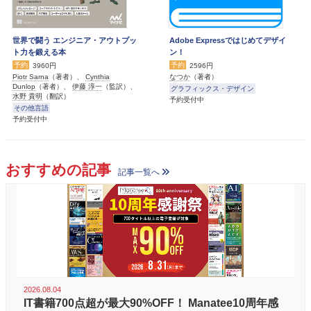
世界で闘う エンジニア・アウトプッ
Adobe Expressではじめてデザイ
ト力を鍛える本
ン！
予約
予約
3960円
2596円
Piotr Sarna
（著者）、
Cynthia
なつか
（著者）
Dunlop
（著者）、
伊藤 淳一
（監訳）、
グラフィックス・デザイン
水野 貴明
（翻訳）
予約受付中
その他言語
予約受付中
おすすめの記事
記事一覧へ
2026.08.04
IT書籍700点超が最大90%OFF！ Manatee10周年感