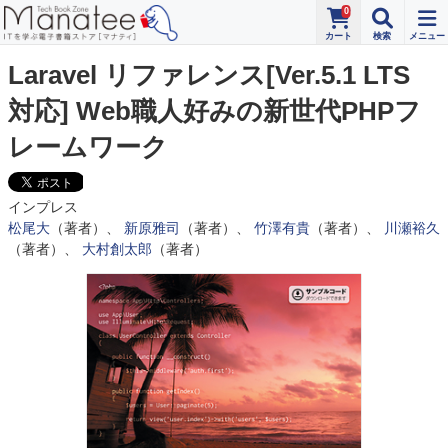
0
Laravel リファレンス[Ver.5.1 LTS
対応] Web職人好みの新世代PHPフ
レームワーク
インプレス
松尾大
（著者）、
新原雅司
（著者）、
竹澤有貴
（著者）、
川瀬裕久
（著者）、
大村創太郎
（著者）