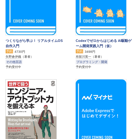
つくりながら学ぶ！ リアルタイムOS
Codexでゼロからはじめる AI駆動ゲ
自作入門
ーム開発実践入門（仮）
予約
予約
4730円
3498円
矢野倉伊織
（著者）
布留川英一
（著者）
その他言語
プログラミング・開発
予約受付中
予約受付中