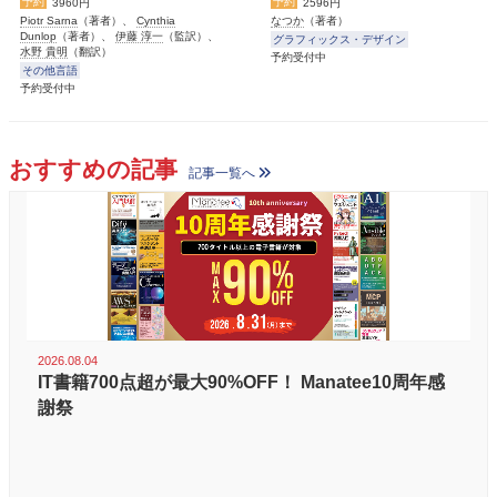
予約
予約
3960円
2596円
Piotr Sarna
（著者）、
Cynthia
なつか
（著者）
Dunlop
（著者）、
伊藤 淳一
（監訳）、
グラフィックス・デザイン
水野 貴明
（翻訳）
予約受付中
その他言語
予約受付中
おすすめの記事
記事一覧へ
2026.08.04
IT書籍700点超が最大90%OFF！ Manatee10周年感
謝祭