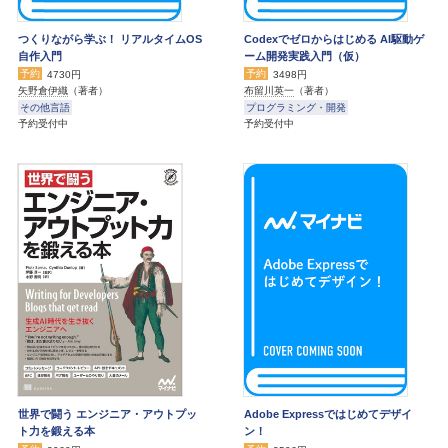
つくりながら学ぶ！ リアルタイムOS
Codexでゼロからはじめる AI駆動ゲ
自作入門
ーム開発実践入門（仮）
予約
予約
4730円
3498円
矢野倉伊織
（著者）
布留川英一
（著者）
その他言語
プログラミング・開発
予約受付中
予約受付中
世界で闘う エンジニア・アウトプッ
Adobe Expressではじめてデザイ
ト力を鍛える本
ン！