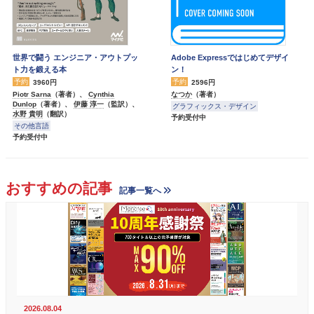
世界で闘う エンジニア・アウトプッ
Adobe Expressではじめてデザイ
ト力を鍛える本
ン！
予約
予約
3960円
2596円
Piotr Sarna
（著者）、
Cynthia
なつか
（著者）
Dunlop
（著者）、
伊藤 淳一
（監訳）、
グラフィックス・デザイン
水野 貴明
（翻訳）
予約受付中
その他言語
予約受付中
おすすめの記事
記事一覧へ
2026.08.04