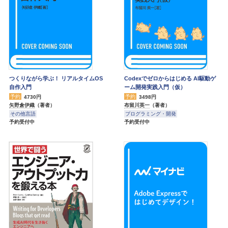
つくりながら学ぶ！ リアルタイムOS
Codexでゼロからはじめる AI駆動ゲ
自作入門
ーム開発実践入門（仮）
予約
予約
4730円
3498円
矢野倉伊織
（著者）
布留川英一
（著者）
その他言語
プログラミング・開発
予約受付中
予約受付中