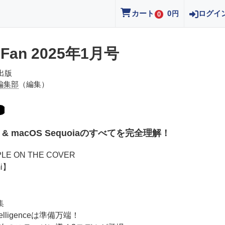
カート
0
ログイ
円
0
 Fan 2025年1月号
出版
n編集部
（編集）
c & macOS Sequoiaのすべてを完全理解！
PLE ON THE COVER
i】
集
ntelligenceは準備万端！