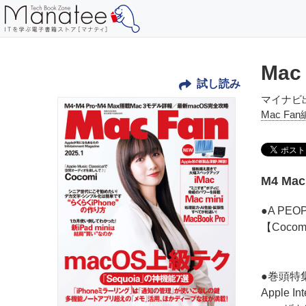
Mac
試し読み
マイナビ
Mac Fa
M4 Ma
●A PEO
【Cocom
●巻頭特
Apple I