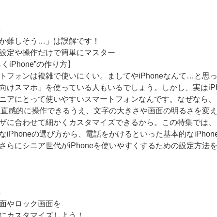
集
か難しそう…」は誤解です！
設定や操作だけで簡単にマスター
くiPhone”の作り方】
トフォンは複雑で使いにくい。ましてやiPhoneなんて…と思
向けスマホ」を使っている人もいるでしょう。しかし、実はiPh
ニアにとって使いやすいスマートフォンなんです。なぜなら、
neは直感的に操作できるうえ、文字の大きさや画面の明るさを変
ザに合わせて細かくカスタマイズできるから。この特集では、
なiPhoneの選び方から、電話をかけるといった基本的なiPhon
さらにシニア世代がiPhoneを使いやすくするための設定方法
集
面やロック画面を
にカスタマイズしよう！