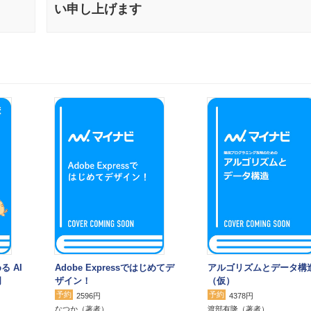
い申し上げます
る AI
Adobe Expressではじめてデ
アルゴリズムとデータ構
門
ザイン！
（仮）
予約
予約
2596円
4378円
なつか
（著者）
渡部有隆
（著者）