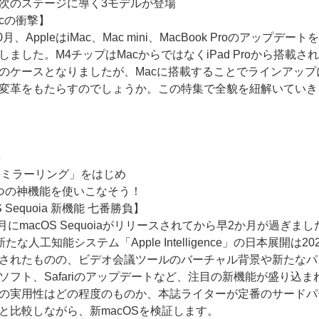
次のステージに導く3モデルが登場
acの衝撃】
0月、AppleはiMac、Mac mini、MacBook Proのアップデート
しました。M4チップはMacからではなくiPad Proから搭載さ
のケースとなりましたが、Macに搭載することでラインアップ
変革をもたらすのでしょうか。この特集で全貌を紐解いていき
集
oneミラーリング」をはじめ
つの神機能を使いこなそう！
S Sequoia 新機能 七番勝負】
9月にmacOS Sequoiaがリリースされてから早2か月が過ぎまし
の新たな人工知能システム「Apple Intelligence」の日本展開は20
されたものの、ビデオ会議ツールのバーチャル背景や新たなパ
ソフト、Safariのアップデートなど、注目の新機能が盛り込ま
の実用性はどの程度のものか、本誌ライターが定番のサードパ
と比較しながら、新macOSを検証します。