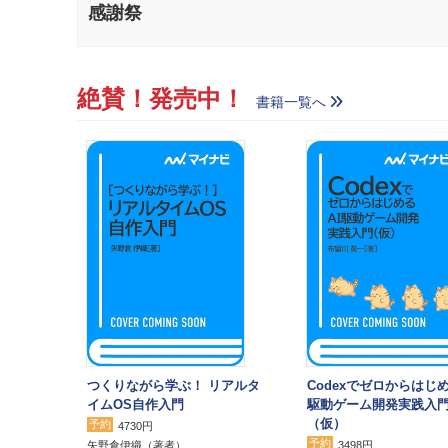
感謝祭
絶賛！発売中！
書籍一覧へ
つくりながら学ぶ！ リアルタ
Codexでゼロからはじめ
イムOS自作入門
駆動ゲーム開発実践入
（仮）
予約
4730円
予約
矢野倉伊織
（著者）
3498円