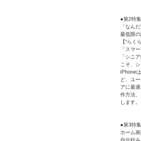
●第2特
「なんだ
最低限の
【“らくら
「スマー
「シニア
こそ、シ
iPho
ど、ユー
アに最適
作方法、
します。
●第3特
ホーム画
自分好み