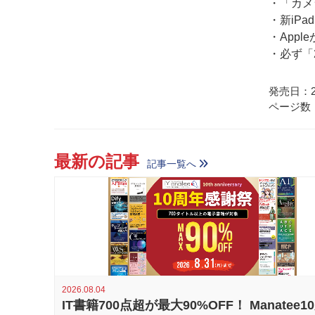
・「カメラ
・新iPa
・Apple
・必ず「
発売日：20
ページ数：
最新の記事
記事一覧へ
2026.08.04
IT書籍700点超が最大90%OFF！ Manatee1