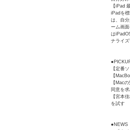
【iPa
iPad
は、自分
ーム画面
はiPa
ナライズ
●PICKU
【定番ソ
【MacB
【Mac
同意を求
【宮本佳
を試す
●NEWS