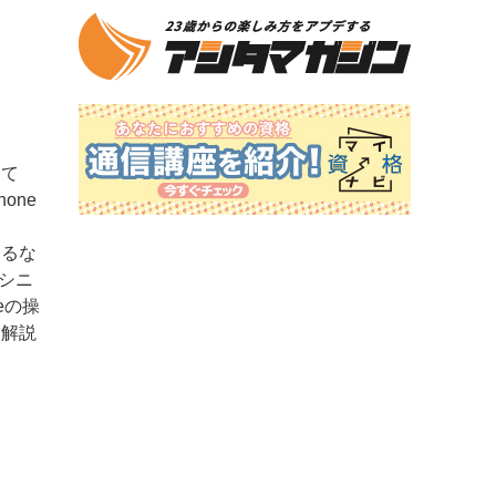
って
one
えるな
シニ
eの操
を解説