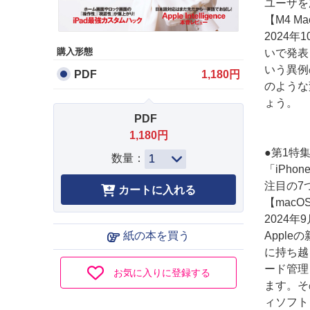
ユーザを
【M4 M
2024年1
購入形態
いで発表
いう異例
PDF
1,180円
のような
ょう。
PDF
1,180円
●第1特
数量：
「iPh
注目の7
【macO
2024年
Apple
紙の本を買う
に持ち越
ード管理
お気に入りに登録する
ます。そ
ィソフト