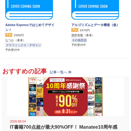
Adobe Expressではじめてデザイ
アルゴリズムとデータ構造（仮）
ン！
予約
4378円
予約
渡部有隆
（著者）
2596円
その他言語
なつか
（著者）
予約受付中
グラフィックス・デザイン
予約受付中
おすすめの記事
記事一覧へ
2026.08.04
IT書籍700点超が最大90%OFF！ Manatee10周年感