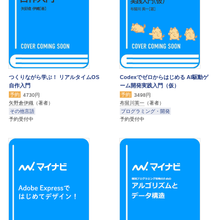
つくりながら学ぶ！ リアルタイムOS
Codexでゼロからはじめる AI駆動ゲ
自作入門
ーム開発実践入門（仮）
予約
予約
4730円
3498円
矢野倉伊織
（著者）
布留川英一
（著者）
その他言語
プログラミング・開発
予約受付中
予約受付中