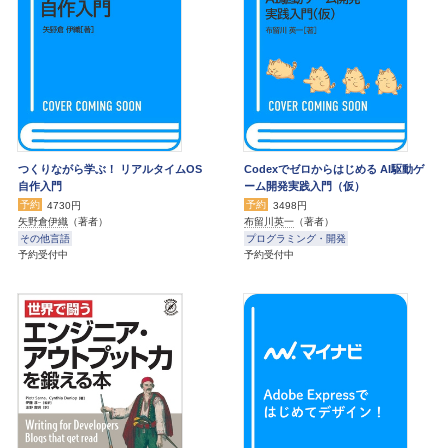
つくりながら学ぶ！ リアルタイムOS
Codexでゼロからはじめる AI駆動ゲ
自作入門
ーム開発実践入門（仮）
予約
予約
4730円
3498円
矢野倉伊織
（著者）
布留川英一
（著者）
その他言語
プログラミング・開発
予約受付中
予約受付中