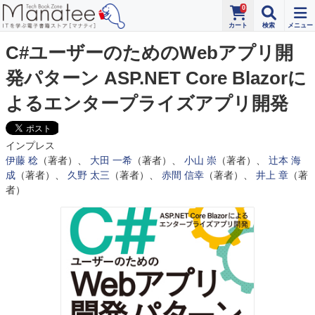
0
C#ユーザーのためのWebアプリ開
発パターン ASP.NET Core Blazorに
よるエンタープライズアプリ開発
インプレス
伊藤 稔
（著者）、
大田 一希
（著者）、
小山 崇
（著者）、
辻本 海
成
（著者）、
久野 太三
（著者）、
赤間 信幸
（著者）、
井上 章
（著
者）