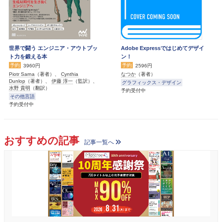
世界で闘う エンジニア・アウトプッ
Adobe Expressではじめてデザイ
ト力を鍛える本
ン！
予約
予約
3960円
2596円
Piotr Sarna
（著者）、
Cynthia
なつか
（著者）
Dunlop
（著者）、
伊藤 淳一
（監訳）、
グラフィックス・デザイン
水野 貴明
（翻訳）
予約受付中
その他言語
予約受付中
おすすめの記事
記事一覧へ