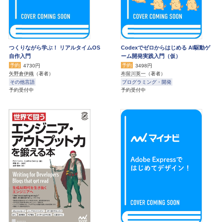
つくりながら学ぶ！ リアルタイムOS
Codexでゼロからはじめる AI駆動ゲ
自作入門
ーム開発実践入門（仮）
予約
予約
4730円
3498円
矢野倉伊織
（著者）
布留川英一
（著者）
その他言語
プログラミング・開発
予約受付中
予約受付中