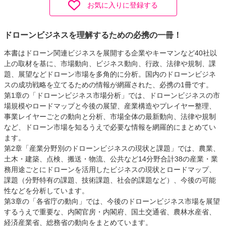
お気に入りに登録する
ドローンビジネスを理解するための必携の一冊！
本書はドローン関連ビジネスを展開する企業やキーマンなど40社以
上の取材を基に、市場動向、ビジネス動向、行政、法律や規制、課
題、展望などドローン市場を多角的に分析。国内のドローンビジネ
スの成功戦略を立てるための情報が網羅された、必携の1冊です。
第1章の「ドローンビジネス市場分析」では、ドローンビジネスの市
場規模やロードマップと今後の展望、産業構造やプレイヤー整理、
事業レイヤーごとの動向と分析、市場全体の最新動向、法律や規制
など、ドローン市場を知るうえで必要な情報を網羅的にまとめてい
ます。
第2章「産業分野別のドローンビジネスの現状と課題」では、農業、
土木・建築、点検、搬送・物流、公共など14分野合計38の産業・業
務用途ごとにドローンを活用したビジネスの現状とロードマップ、
課題（分野特有の課題、技術課題、社会的課題など）、今後の可能
性などを分析しています。
第3章の「各省庁の動向」では、今後のドローンビジネス市場を展望
するうえで重要な、内閣官房・内閣府、国土交通省、農林水産省、
経済産業省、総務省の動向をまとめています。