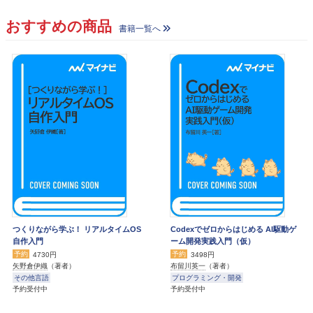
おすすめの商品
書籍一覧へ
つくりながら学ぶ！ リアルタイムOS
Codexでゼロからはじめる AI駆動ゲ
自作入門
ーム開発実践入門（仮）
予約
予約
4730円
3498円
矢野倉伊織
（著者）
布留川英一
（著者）
その他言語
プログラミング・開発
予約受付中
予約受付中