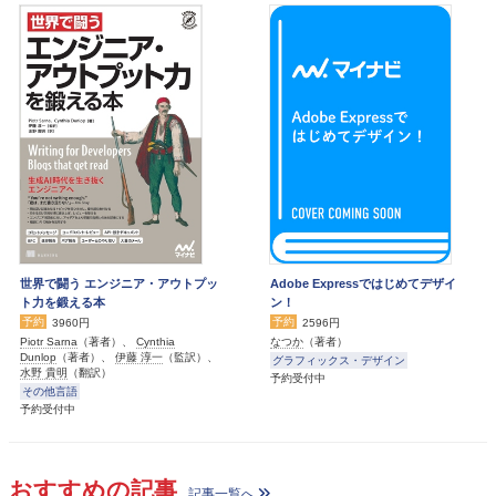
世界で闘う エンジニア・アウトプッ
Adobe Expressではじめてデザイ
ト力を鍛える本
ン！
予約
予約
3960円
2596円
Piotr Sarna
（著者）、
Cynthia
なつか
（著者）
Dunlop
（著者）、
伊藤 淳一
（監訳）、
グラフィックス・デザイン
水野 貴明
（翻訳）
予約受付中
その他言語
予約受付中
おすすめの記事
記事一覧へ