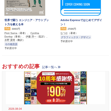
世界で闘う エンジニア・アウトプッ
Adobe Expressではじめてデザイ
ト力を鍛える本
ン！
予約
予約
3960円
2596円
Piotr Sarna
（著者）、
Cynthia
なつか
（著者）
Dunlop
（著者）、
伊藤 淳一
（監訳）、
グラフィックス・デザイン
水野 貴明
（翻訳）
予約受付中
その他言語
予約受付中
おすすめの記事
記事一覧へ
2026.08.04