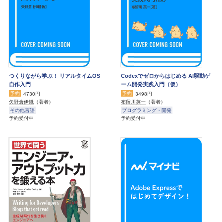
つくりながら学ぶ！ リアルタイムOS
Codexでゼロからはじめる AI駆動ゲ
自作入門
ーム開発実践入門（仮）
予約
予約
4730円
3498円
矢野倉伊織
（著者）
布留川英一
（著者）
その他言語
プログラミング・開発
予約受付中
予約受付中