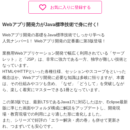
お気に入りに登録する
Webアプリ開発力がJava標準技術で身に付く!
Webアプリ開発の基礎をJava標準技術でしっかり学べる
人気ナンバー1！ Webアプリ開発の定番書に第3版登場！
業務用Webアプリケーション開発で幅広く利用されている「サーブ
レット」と「JSP」は、非常に強力である一方、独学が難しい技術と
なっています。
HTMLやHTTPといった各種仕様、セッションやスコープをといった
概念ほか、Webアプリ開発に必要な知識は多岐に恒りますが、本書
は、その仕組みやコツも含め、「なぜ」「どうして」を突破しなが
ら、楽しく着実にマスターできる1冊となっています。
この第3版では、最新LTSであるJava17に対応したほか、Eclipse最新
版に準じた画面やフォルダ構成に解説をアップデートし、開発現
場・教育現場での利用により適した形に進化しました。
また、シリーズで好評の「エラー解決・虎の巻」も併せて更新さ
れ、つまずいても安心です。