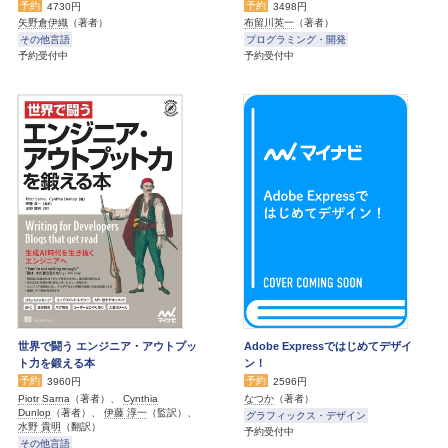
予約
予約
4730円
3498円
矢野倉伊織
（著者）
布留川英一
（著者）
その他言語
プログラミング・開発
予約受付中
予約受付中
世界で闘う エンジニア・アウトプッ
Adobe Expressではじめてデザイ
ト力を鍛える本
ン！
予約
予約
3960円
2596円
Piotr Sarna
（著者）、
Cynthia
なつか
（著者）
Dunlop
（著者）、
伊藤 淳一
（監訳）、
グラフィックス・デザイン
水野 貴明
（翻訳）
予約受付中
その他言語