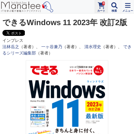
0
できるWindows 11 2023年 改訂2版
インプレス
法林岳之
（著者）、
一ヶ谷兼乃
（著者）、
清水理史
（著者）、
でき
るシリーズ編集部
（著者）