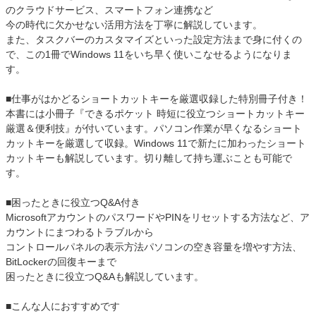
のクラウドサービス、スマートフォン連携など
今の時代に欠かせない活用方法を丁寧に解説しています。
また、タスクバーのカスタマイズといった設定方法まで身に付くの
で、この1冊でWindows 11をいち早く使いこなせるようになりま
す。
■仕事がはかどるショートカットキーを厳選収録した特別冊子付き！
本書には小冊子『できるポケット 時短に役立つショートカットキー
厳選＆便利技』が付いています。パソコン作業が早くなるショート
カットキーを厳選して収録。Windows 11で新たに加わったショート
カットキーも解説しています。切り離して持ち運ぶことも可能で
す。
■困ったときに役立つQ&A付き
MicrosoftアカウントのパスワードやPINをリセットする方法など、ア
カウントにまつわるトラブルから
コントロールパネルの表示方法パソコンの空き容量を増やす方法、
BitLockerの回復キーまで
困ったときに役立つQ&Aも解説しています。
■こんな人におすすめです