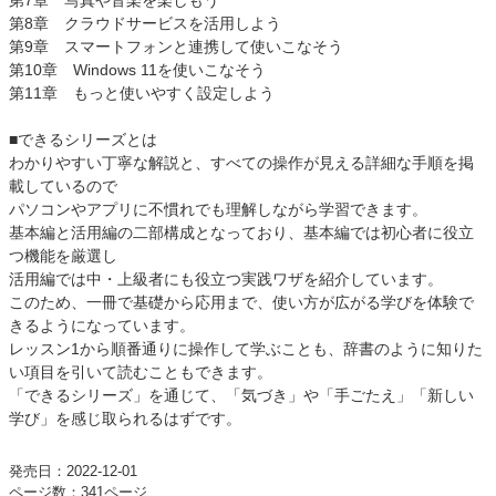
第7章 写真や音楽を楽しもう
第8章 クラウドサービスを活用しよう
第9章 スマートフォンと連携して使いこなそう
第10章 Windows 11を使いこなそう
第11章 もっと使いやすく設定しよう
■できるシリーズとは
わかりやすい丁寧な解説と、すべての操作が見える詳細な手順を掲
載しているので
パソコンやアプリに不慣れでも理解しながら学習できます。
基本編と活用編の二部構成となっており、基本編では初心者に役立
つ機能を厳選し
活用編では中・上級者にも役立つ実践ワザを紹介しています。
このため、一冊で基礎から応用まで、使い方が広がる学びを体験で
きるようになっています。
レッスン1から順番通りに操作して学ぶことも、辞書のように知りた
い項目を引いて読むこともできます。
「できるシリーズ」を通じて、「気づき」や「手ごたえ」「新しい
学び」を感じ取られるはずです。
発売日：2022-12-01
ページ数：341ページ