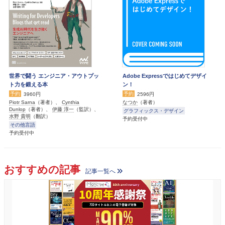
世界で闘う エンジニア・アウトプッ
Adobe Expressではじめてデザイ
ト力を鍛える本
ン！
予約
予約
3960円
2596円
Piotr Sarna
（著者）、
Cynthia
なつか
（著者）
Dunlop
（著者）、
伊藤 淳一
（監訳）、
グラフィックス・デザイン
水野 貴明
（翻訳）
予約受付中
その他言語
予約受付中
おすすめの記事
記事一覧へ