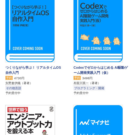
つくりながら学ぶ！ リアルタイムOS
Codexでゼロからはじめる AI駆動ゲ
自作入門
ーム開発実践入門（仮）
予約
予約
4730円
3498円
矢野倉伊織
（著者）
布留川英一
（著者）
その他言語
プログラミング・開発
予約受付中
予約受付中