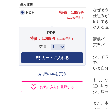
購入形態
なぜそう
PDF
特価：1,089円
仕組みが
（1,089円引）
応用でき
そんな読
PDF
特価：1,089円
講義パー
（1,089円引）
実習パー
数量：
少しずつ
で、
いま自分
紙の本を買う
もし、つ
短いレッ
お気に入りに登録する
少し戻っ
また、本