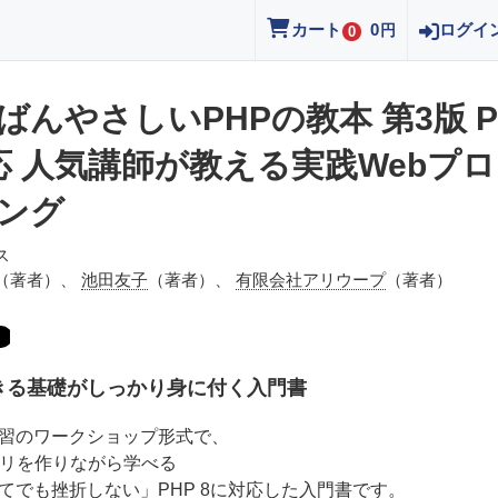
カート
0
ログイ
円
0
ばんやさしいPHPの教本 第3版 P
応 人気講師が教える実践Webプ
ング
ス
（著者）、
池田友子
（著者）、
有限会社アリウープ
（著者）
きる基礎がしっかり身に付く入門書
習のワークショップ形式で、
プリを作りながら学べる
てでも挫折しない」PHP 8に対応した入門書です。