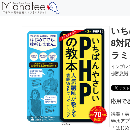
いち
8対
ラミ
インプレ
柏岡秀男
応用で
講義＋実
Webア
「はじめ