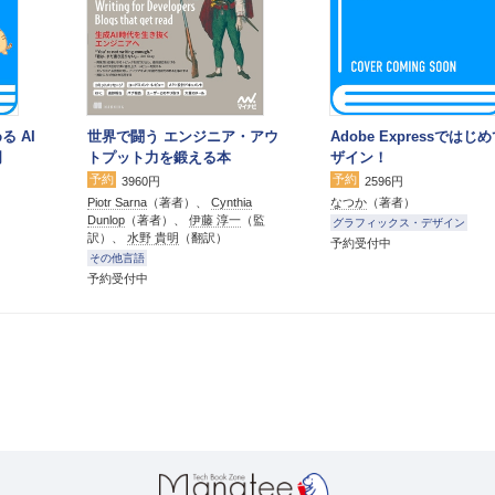
る AI
世界で闘う エンジニア・アウ
Adobe Expressではじ
門
トプット力を鍛える本
ザイン！
予約
予約
3960円
2596円
Piotr Sarna
（著者）、
Cynthia
なつか
（著者）
Dunlop
（著者）、
伊藤 淳一
（監
グラフィックス・デザイン
訳）、
水野 貴明
（翻訳）
予約受付中
その他言語
予約受付中