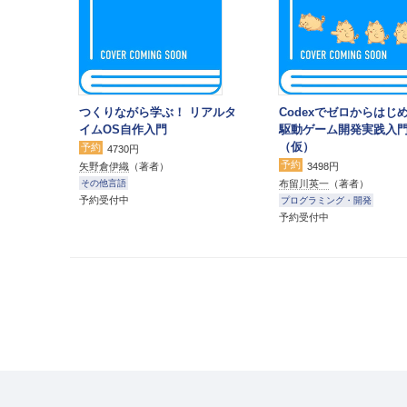
つくりながら学ぶ！ リアルタ
Codexでゼロからはじめ
イムOS自作入門
駆動ゲーム開発実践入
（仮）
予約
4730円
予約
矢野倉伊織
（著者）
3498円
布留川英一
（著者）
その他言語
予約受付中
プログラミング・開発
予約受付中