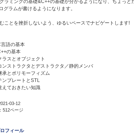
グラミングの基礎&C++の基礎が分かるようになり、ちょっと
プログラムが書けるようになります。
むことを挫折しないよう、ゆるいペースでナビゲートします!
C言語の基本
C++の基本
クラスとオブジェクト
コンストラクタとデストラクタ／静的メンバ
継承とポリモーフィズム
テンプレートとSTL
覚えておきたい知識
21-03-12
512ページ
ロフィール