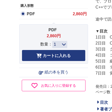
で、プロ
購入形態
C++で
PDF
2,860円
途中で読
PDF
▼目次
2,860円
1日目 
2日目 
数量：
3日目 
4日目 
5日目 
6日目 
紙の本を買う
7日目 
お気に入りに登録する
発売日：20
ページ数：
目次
著者プ