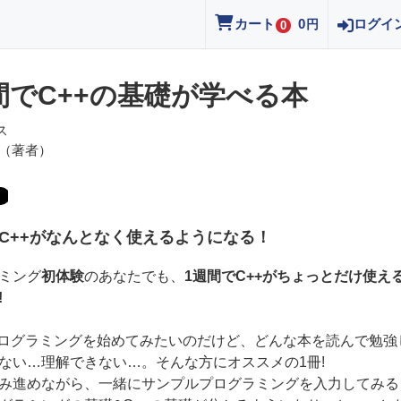
カート
0
ログイ
円
0
間でC++の基礎が学べる本
ス
（著者）
でC++がなんとなく使えるようになる！
ミング
初体験
のあなたでも、
1週間でC++がちょっとだけ使え
!
プログラミングを始めてみたいのだけど、どんな本を読んで勉強
ない…理解できない…。そんな方にオススメの1冊!
み進めながら、一緒にサンプルプログラミングを入力してみる