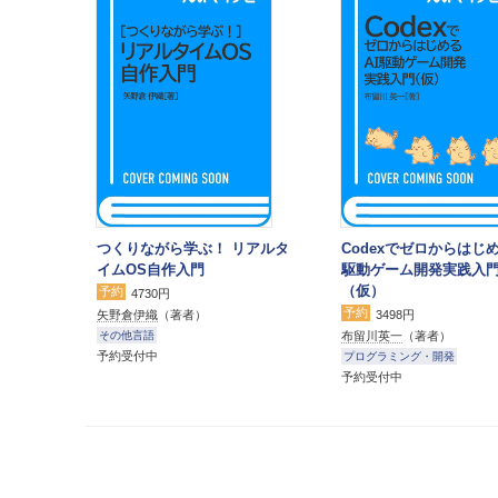
つくりながら学ぶ！ リアルタ
Codexでゼロからはじめ
イムOS自作入門
駆動ゲーム開発実践入
（仮）
予約
4730円
予約
矢野倉伊織
（著者）
3498円
布留川英一
（著者）
その他言語
予約受付中
プログラミング・開発
予約受付中