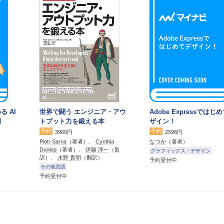
る AI
世界で闘う エンジニア・アウ
Adobe Expressではじ
門
トプット力を鍛える本
ザイン！
予約
予約
3960円
2596円
Piotr Sarna
（著者）、
Cynthia
なつか
（著者）
Dunlop
（著者）、
伊藤 淳一
（監
グラフィックス・デザイン
訳）、
水野 貴明
（翻訳）
予約受付中
その他言語
予約受付中