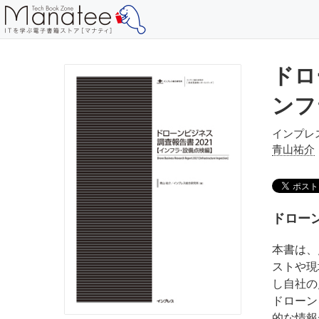
ドロ
ンフ
インプレ
青山祐介
ドロー
本書は、
ストや現
し自社の
ドローン
的な情報