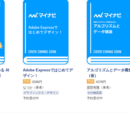
る AI
Adobe Expressではじめてデ
アルゴリズムとデータ構
門
ザイン！
（仮）
予約
予約
2596円
4378円
なつか
（著者）
渡部有隆
（著者）
グラフィックス・デザイン
その他言語
予約受付中
予約受付中