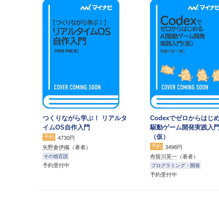
つくりながら学ぶ！ リアルタ
Codexでゼロからはじめ
イムOS自作入門
駆動ゲーム開発実践入
（仮）
予約
4730円
予約
矢野倉伊織
（著者）
3498円
布留川英一
（著者）
その他言語
予約受付中
プログラミング・開発
予約受付中