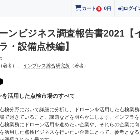
カート
0
ログイ
円
0
ーンビジネス調査報告書2021【
ラ・設備点検編】
ス
（著者）、
インプレス総合研究所
（著者）
ンを活用した点検市場のすべて
点検分野において詳細に分析し、ドローンを活用した点検業務
場で起きていること、課題などを明らかにします。インフラを
点検業務にドローン活用を進めたい企業や、それらの企業に向
を活用した点検ビジネスを行いたい企業にとって、参考となる
が網羅された１冊です。