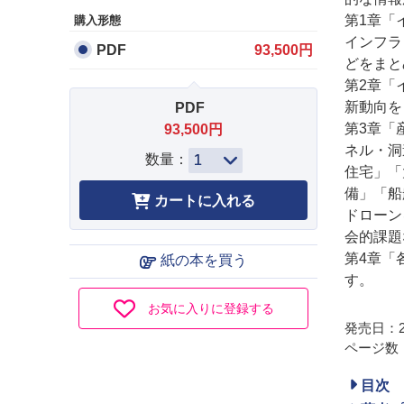
第1章「
購入形態
インフラ
PDF
93,500円
どをまと
第2章「
新動向を
PDF
第3章「
93,500円
ネル・洞
数量：
住宅」「
備」「船
ドローン
会的課題
第4章「
紙の本を買う
す。
お気に入りに登録する
発売日：20
ページ数：
目次