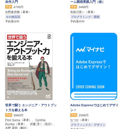
自作入門
ーム開発実践入門（仮）
予約
予約
4730円
3498円
矢野倉伊織
（著者）
布留川英一
（著者）
その他言語
プログラミング・開発
予約受付中
予約受付中
世界で闘う エンジニア・アウトプッ
Adobe Expressではじめてデザイ
ト力を鍛える本
ン！
予約
予約
3960円
2596円
Piotr Sarna
（著者）、
Cynthia
なつか
（著者）
Dunlop
（著者）、
伊藤 淳一
（監訳）、
グラフィックス・デザイン
水野 貴明
（翻訳）