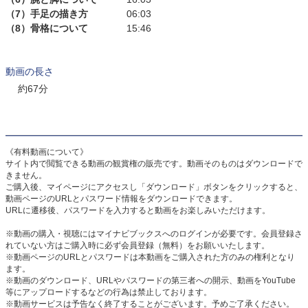
（7）手足の描き方
06:03
（8）骨格について
15:46
動画の長さ
約67分
《有料動画について》
サイト内で閲覧できる動画の観賞権の販売です。動画そのものはダウンロードで
きません。
ご購入後、マイページにアクセスし「ダウンロード」ボタンをクリックすると、
動画ページのURLとパスワード情報をダウンロードできます。
URLに遷移後、パスワードを入力すると動画をお楽しみいただけます。
※動画の購入・視聴にはマイナビブックスへのログインが必要です。会員登録さ
れていない方はご購入時に必ず会員登録（無料）をお願いいたします。
※動画ページのURLとパスワードは本動画をご購入された方のみの権利となり
ます。
※動画のダウンロード、URLやパスワードの第三者への開示、動画をYouTube
等にアップロードするなどの行為は禁止しております。
※動画サービスは予告なく終了することがございます。予めご了承ください。