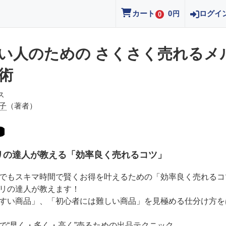
カート
0
ログイ
円
0
い人のための さくさく売れるメ
術
ス
子
（著者）
リの達人が教える「効率良く売れるコツ」
でもスキマ時間で賢くお得を叶えるための「効率良く売れるコ
リの達人が教えます！
すい商品」、「初心者には難しい商品」を見極める仕分け方を
で“早く・多く・高く”売るための出品テクニック、