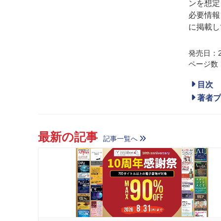
ンを想定
必要情報
に掲載し
発売日：20
ページ数：
目次
著者プ
最新の記事
記事一覧へ