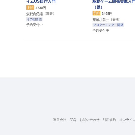
イムOS自作入門
駆動ゲーム開発実践入
（仮）
予約
4730円
予約
矢野倉伊織
（著者）
3498円
布留川英一
（著者）
その他言語
予約受付中
プログラミング・開発
予約受付中
運営会社
FAQ
お問い合わせ
利用規約
オンライ