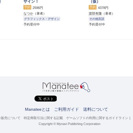
門
ザイン！
（仮）
予約
予約
2596円
4378円
なつか
（著者）
渡部有隆
（著者）
グラフィックス・デザイン
その他言語
予約受付中
予約受付中
Manateeとは
ご利用ガイド
送料について
ン販売について
特定商取引法に関する記載
ゲームソフトの利用に関するガイドライン
｜
Copyright © Mynavi Publishing Corporation