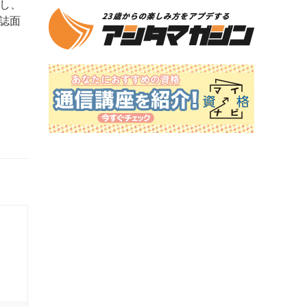
し、
誌面