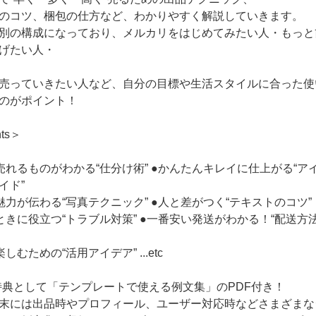
のコツ、梱包の仕方など、わかりやすく解説していきます。
別の構成になっており、メルカリをはじめてみたい人・もっと
げたい人・
売っていきたい人など、自分の目標や生活スタイルに合った使
のがポイント！
nts＞
売れるものがわかる“仕分け術” ●かんたんキレイに仕上がる“ア
イド”
魅力が伝わる“写真テクニック” ●人と差がつく“テキストのコツ”
ときに役立つ“トラブル対策” ●一番安い発送がわかる！“配送方
しむための“活用アイデア” ...etc
特典として「テンプレートで使える例文集」のPDF付き！
末には出品時やプロフィール、ユーザー対応時などさまざまな