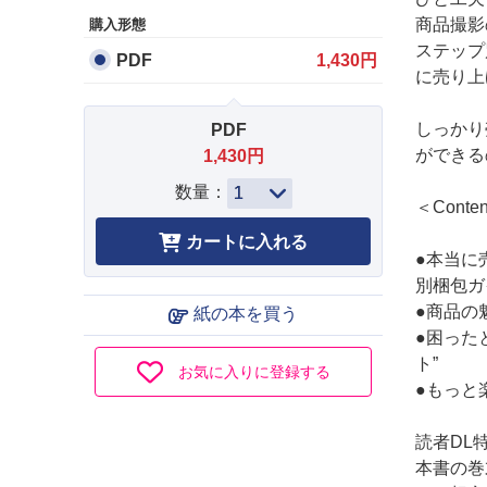
商品撮影
購入形態
ステップ
PDF
1,430円
に売り上
しっかり
PDF
ができる
1,430円
数量：
＜Conte
●本当に
別梱包ガ
●商品の
紙の本を買う
●困った
ト”
お気に入りに登録する
●もっと楽
読者DL
本書の巻