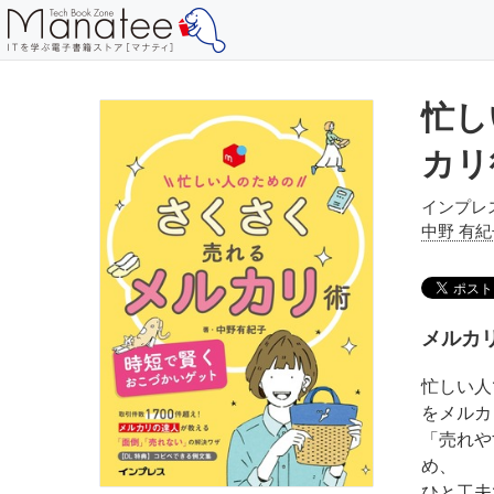
忙し
カリ
インプレ
中野 有紀
メルカ
忙しい人
をメルカ
「売れや
め、
ひと工夫