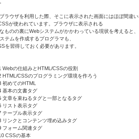
。
ブラウザを利用した際、そこに表示された画面にはほぼ間違い
とCSSが使われています。ブラウザに表示される
なものの裏にWebシステムがかかわっている現状を考えると、
システムを作成するプログラマも、
/CSSを習得しておく必要があります。
r 1 Webの仕組みとHTML/CSSの役割
er 2 HTML/CSSのプログラミング環境を作ろう
r 3 初めてのHTML
r 4 基本の文書タグ
er 5 文章を束ねるタグと一部となるタグ
r 6 リスト表示タグ
er 7 テーブル表示タグ
er 8 リンクとコンテンツ埋め込みタグ
er 9 フォーム関連タグ
r 10 CSSの基本