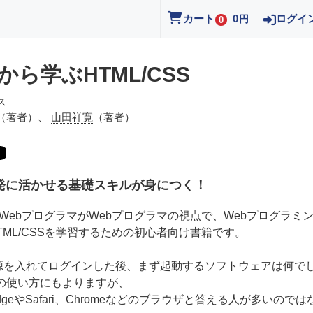
カート
0
ログイ
円
0
から学ぶHTML/CSS
ス
（著者）、
山田祥寛
（著者）
開発に活かせる基礎スキルが身につく！
WebプログラマがWebプログラマの視点で、Webプログラミ
TML/CSSを学習するための初心者向け書籍です。
源を入れてログインした後、まず起動するソフトウェアは何で
Cの使い方にもよりますが、
geやSafari、Chromeなどのブラウザと答える人が多いのでは