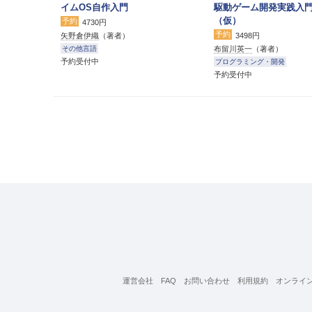
イムOS自作入門
駆動ゲーム開発実践入
（仮）
予約
4730円
予約
矢野倉伊織
（著者）
3498円
布留川英一
（著者）
その他言語
予約受付中
プログラミング・開発
予約受付中
運営会社
FAQ
お問い合わせ
利用規約
オンライ