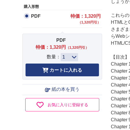
しょうか
購入形態
これらの
PDF
特価：1,320円
HTML
（1,320円引）
さまざま
らWeb
PDF
HTML
特価：1,320円
（1,320円引）
数量：
【目次】
Chapte
Chapt
Chapte
Chapte
紙の本を買う
Chapt
Chapte
お気に入りに登録する
Chapt
Chapt
Chapt
Chapte