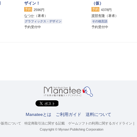
門
ザイン！
（仮）
予約
予約
2596円
4378円
なつか
（著者）
渡部有隆
（著者）
グラフィックス・デザイン
その他言語
予約受付中
予約受付中
Manateeとは
ご利用ガイド
送料について
ン販売について
特定商取引法に関する記載
ゲームソフトの利用に関するガイドライン
｜
Copyright © Mynavi Publishing Corporation