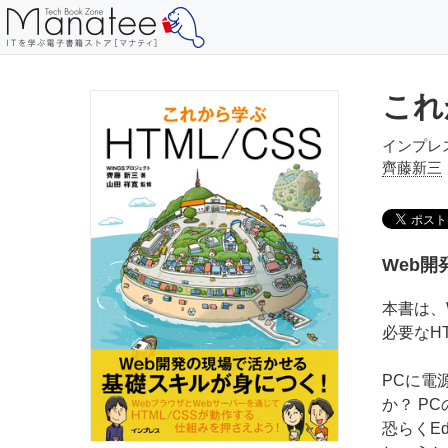
これ
インプレ
齊藤新三
Web
本書は、
必要なH
PCに電
か？ P
恐らくEd