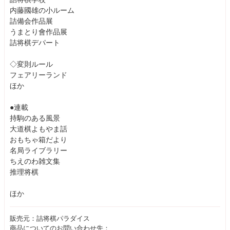
内藤國雄の小ルーム
詰備会作品展
うまとり會作品展
詰将棋デパート
◇変則ルール
フェアリーランド
ほか
●連載
持駒のある風景
大道棋よもやま話
おもちゃ箱だより
名局ライブラリー
ちえのわ雑文集
推理将棋
ほか
販売元：詰将棋パラダイス
商品についてのお問い合わせ先：