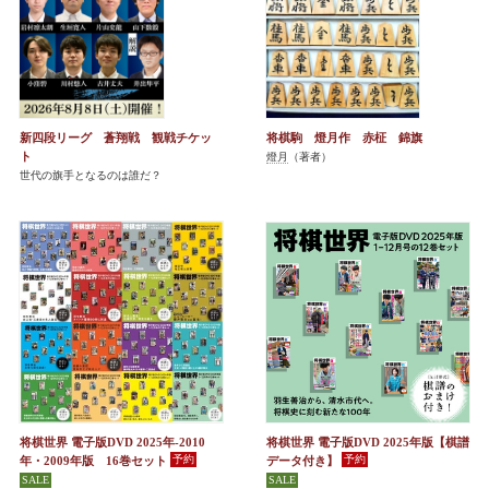
新四段リーグ 蒼翔戦 観戦チケッ
将棋駒 燈月作 赤柾 錦旗
ト
燈月
（著者）
世代の旗手となるのは誰だ？
将棋世界 電子版DVD 2025年-2010
将棋世界 電子版DVD 2025年版【棋譜
年・2009年版 16巻セット
データ付き】