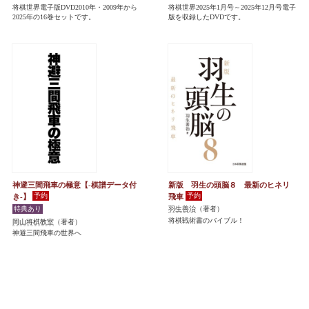
将棋世界電子版DVD2010年・2009年から
将棋世界2025年1月号～2025年12月号電子
2025年の16巻セットです。
版を収録したDVDです。
神避三間飛車の極意【-棋譜データ付
新版 羽生の頭脳８ 最新のヒネリ
き-】
飛車
羽生善治
（著者）
将棋戦術書のバイブル！
岡山将棋教室
（著者）
神避三間飛車の世界へ