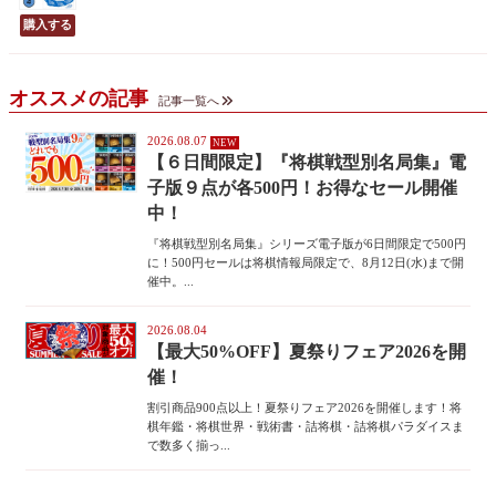
オススメの記事
記事一覧へ
2026.08.07
【６日間限定】『将棋戦型別名局集』電
子版９点が各500円！お得なセール開催
中！
『将棋戦型別名局集』シリーズ電子版が6日間限定で500円
に！500円セールは将棋情報局限定で、8月12日(水)まで開
催中。...
2026.08.04
【最大50%OFF】夏祭りフェア2026を開
催！
割引商品900点以上！夏祭りフェア2026を開催します！将
棋年鑑・将棋世界・戦術書・詰将棋・詰将棋パラダイスま
で数多く揃っ...