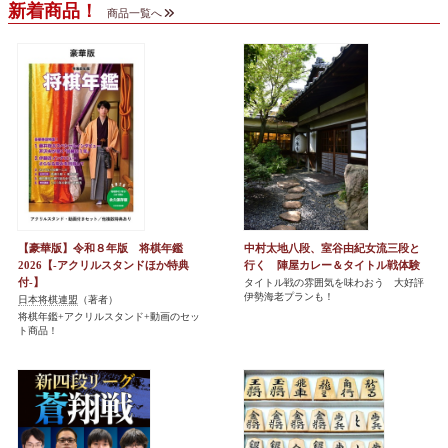
新着商品！
商品一覧へ
【豪華版】令和８年版 将棋年鑑
中村太地八段、室谷由紀女流三段と
2026【-アクリルスタンドほか特典
行く 陣屋カレー＆タイトル戦体験
付-】
タイトル戦の雰囲気を味わおう 大好評
伊勢海老プランも！
日本将棋連盟
（著者）
将棋年鑑+アクリルスタンド+動画のセッ
ト商品！