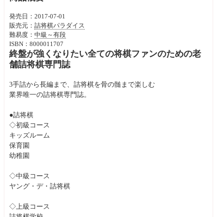
発売日：2017-07-01
販売元：
詰将棋パラダイス
難易度：
中級～有段
ISBN：8000011707
終盤が強くなりたい全ての将棋ファンのための老
舗詰将棋専門誌
3手詰から長編まで、詰将棋を骨の髄まで楽しむ
業界唯一の詰将棋専門誌。
●詰将棋
◇初級コース
キッズルーム
保育園
幼稚園
◇中級コース
ヤング・デ・詰将棋
◇上級コース
詰将棋学校