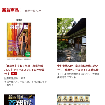
新着商品！
商品一覧へ
【豪華版】令和８年版 将棋年鑑
中村太地八段、室谷由紀女流三段と
2026【-アクリルスタンドほか特典
行く 陣屋カレー＆タイトル戦体験
付-】
タイトル戦の雰囲気を味わおう 大好評
伊勢海老プランも！
日本将棋連盟
（著者）
将棋年鑑+アクリルスタンド+動画のセッ
ト商品！