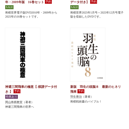
年・2009年版 16巻セット
データ付き】
将棋世界電子版DVD2010年・2009年から
将棋世界2025年1月号～2025年12月号電子
2025年の16巻セットです。
版を収録したDVDです。
神避三間飛車の極意【-棋譜データ付
新版 羽生の頭脳８ 最新のヒネリ
き-】
飛車
羽生善治
（著者）
将棋戦術書のバイブル！
岡山将棋教室
（著者）
神避三間飛車の世界へ