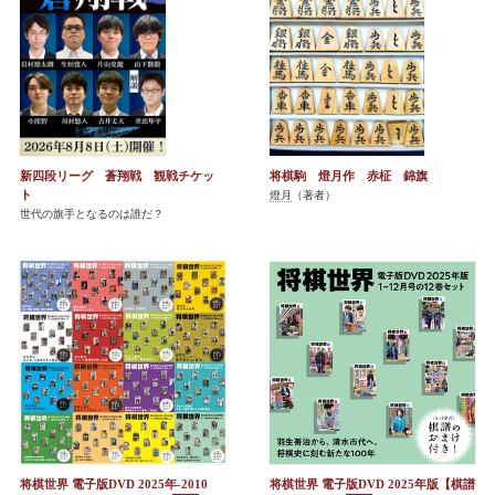
新四段リーグ 蒼翔戦 観戦チケッ
将棋駒 燈月作 赤柾 錦旗
ト
燈月
（著者）
世代の旗手となるのは誰だ？
将棋世界 電子版DVD 2025年-2010
将棋世界 電子版DVD 2025年版【棋譜