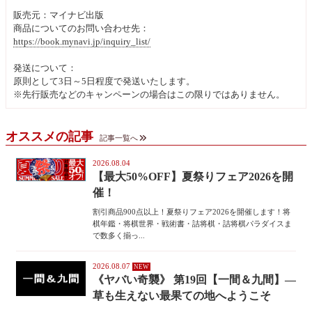
販売元：マイナビ出版
商品についてのお問い合わせ先：
https://book.mynavi.jp/inquiry_list/
発送について：
原則として3日～5日程度で発送いたします。
※先行販売などのキャンペーンの場合はこの限りではありません。
オススメの記事
記事一覧へ
2026.08.04
【最大50%OFF】夏祭りフェア2026を開
催！
割引商品900点以上！夏祭りフェア2026を開催します！将
棋年鑑・将棋世界・戦術書・詰将棋・詰将棋パラダイスま
で数多く揃っ...
2026.08.07
《ヤバい奇襲》 第19回【一間＆九間】―
草も生えない最果ての地へようこそ