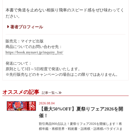
本書で角道を止めない相振り飛車のスピード感をぜひ味わってく
ださい。
著者プロフィール
販売元：マイナビ出版
商品についてのお問い合わせ先：
https://book.mynavi.jp/inquiry_list/
発送について：
原則として3日～5日程度で発送いたします。
※先行販売などのキャンペーンの場合はこの限りではありません。
オススメの記事
記事一覧へ
2026.08.04
【最大50%OFF】夏祭りフェア2026を開
催！
割引商品900点以上！夏祭りフェア2026を開催します！将
棋年鑑・将棋世界・戦術書・詰将棋・詰将棋パラダイスま