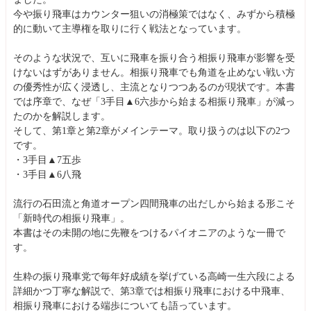
今や振り飛車はカウンター狙いの消極策ではなく、みずから積極
的に動いて主導権を取りに行く戦法となっています。
そのような状況で、互いに飛車を振り合う相振り飛車が影響を受
けないはずがありません。相振り飛車でも角道を止めない戦い方
の優秀性が広く浸透し、主流となりつつあるのが現状です。本書
では序章で、なぜ「3手目▲6六歩から始まる相振り飛車」が減っ
たのかを解説します。
そして、第1章と第2章がメインテーマ。取り扱うのは以下の2つ
です。
・3手目▲7五歩
・3手目▲6八飛
流行の石田流と角道オープン四間飛車の出だしから始まる形こそ
「新時代の相振り飛車」。
本書はその未開の地に先鞭をつけるパイオニアのような一冊で
す。
生粋の振り飛車党で毎年好成績を挙げている高崎一生六段による
詳細かつ丁寧な解説で、第3章では相振り飛車における中飛車、
相振り飛車における端歩についても語っています。