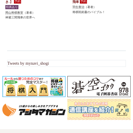
き-】
飛車
羽生善治
（著者）
将棋戦術書のバイブル！
岡山将棋教室
（著者）
神避三間飛車の世界へ
Tweets by mynavi_shogi