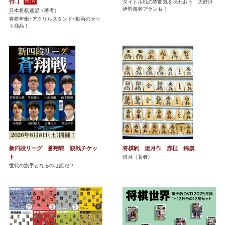
付-】
タイトル戦の雰囲気を味わおう 大好評
伊勢海老プランも！
日本将棋連盟
（著者）
将棋年鑑+アクリルスタンド+動画のセッ
ト商品！
新四段リーグ 蒼翔戦 観戦チケッ
将棋駒 燈月作 赤柾 錦旗
ト
燈月
（著者）
世代の旗手となるのは誰だ？