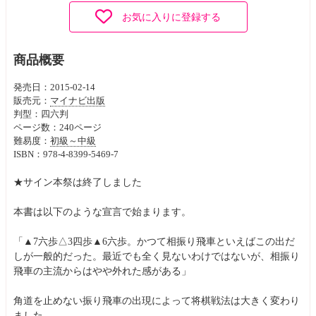
お気に入りに登録する
商品概要
発売日：2015-02-14
販売元：
マイナビ出版
判型：四六判
ページ数：240ページ
難易度：
初級～中級
ISBN：978-4-8399-5469-7
★サイン本祭は終了しました
本書は以下のような宣言で始まります。
「▲7六歩△3四歩▲6六歩。かつて相振り飛車といえばこの出だ
しが一般的だった。最近でも全く見ないわけではないが、相振り
飛車の主流からはやや外れた感がある」
角道を止めない振り飛車の出現によって将棋戦法は大きく変わり
ました。