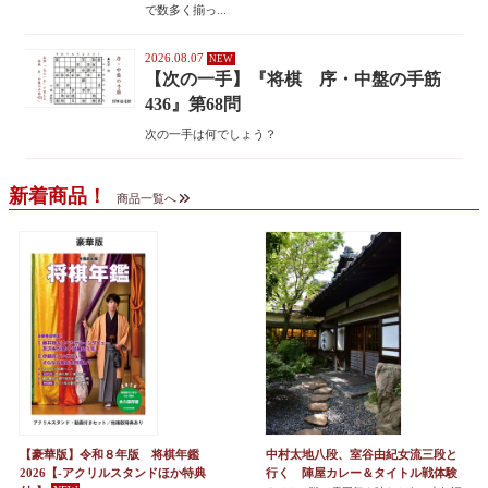
で数多く揃っ...
2026.08.07
【次の一手】『将棋 序・中盤の手筋
436』第68問
次の一手は何でしょう？
新着商品！
商品一覧へ
【豪華版】令和８年版 将棋年鑑
中村太地八段、室谷由紀女流三段と
2026【-アクリルスタンドほか特典
行く 陣屋カレー＆タイトル戦体験