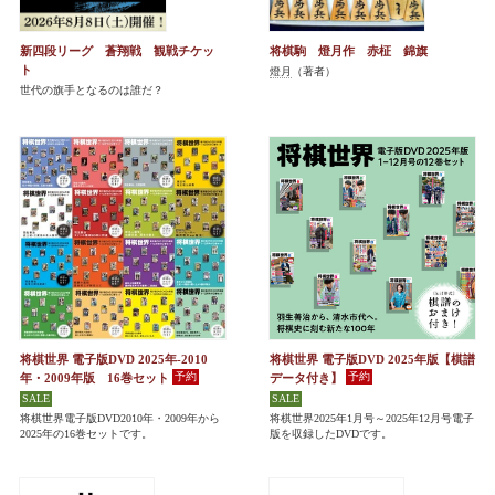
新四段リーグ 蒼翔戦 観戦チケッ
将棋駒 燈月作 赤柾 錦旗
ト
燈月
（著者）
世代の旗手となるのは誰だ？
将棋世界 電子版DVD 2025年-2010
将棋世界 電子版DVD 2025年版【棋譜
年・2009年版 16巻セット
データ付き】
将棋世界電子版DVD2010年・2009年から
将棋世界2025年1月号～2025年12月号電子
2025年の16巻セットです。
版を収録したDVDです。