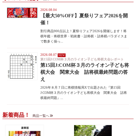
2026.08.04
【最大50%OFF】夏祭りフェア2026を開
催！
割引商品900点以上！夏祭りフェア2026を開催します！将
棋年鑑・将棋世界・戦術書・詰将棋・詰将棋パラダイスま
で数多く揃っ...
2026.08.07
第15回J:COM杯３月のライオン子ども将棋大会レポート
第15回J:COM杯３月のライオン子ども将
棋大会 関東大会 詰将棋最終問題の答
え
2026年８月７日に将棋情報局Xで出題された『第15回
J:COM杯３月のライオン子ども将棋大会 関東大会 詰将
棋最終問題』...
新着商品！
商品一覧へ