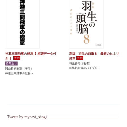
神避三間飛車の極意【-棋譜データ付
新版 羽生の頭脳８ 最新のヒネリ
き-】
飛車
羽生善治
（著者）
将棋戦術書のバイブル！
岡山将棋教室
（著者）
神避三間飛車の世界へ
Tweets by mynavi_shogi