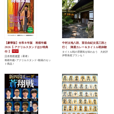
【豪華版】令和８年版 将棋年鑑
中村太地八段、室谷由紀女流三段と
2026【-アクリルスタンドほか特典
行く 陣屋カレー＆タイトル戦体験
付-】
タイトル戦の雰囲気を味わおう 大好評
伊勢海老プランも！
日本将棋連盟
（著者）
将棋年鑑+アクリルスタンド+動画のセッ
ト商品！