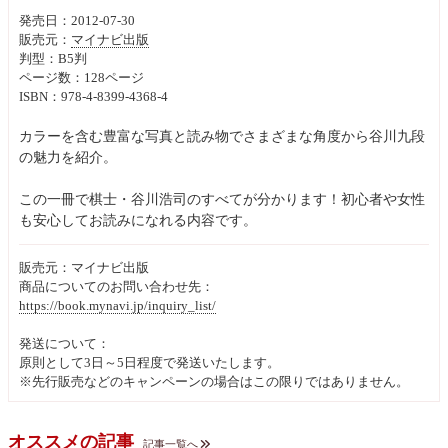
発売日：2012-07-30
販売元：
マイナビ出版
判型：B5判
ページ数：128ページ
ISBN：978-4-8399-4368-4
カラーを含む豊富な写真と読み物でさまざまな角度から谷川九段
の魅力を紹介。
この一冊で棋士・谷川浩司のすべてが分かります！初心者や女性
も安心してお読みになれる内容です。
販売元：マイナビ出版
商品についてのお問い合わせ先：
https://book.mynavi.jp/inquiry_list/
発送について：
原則として3日～5日程度で発送いたします。
※先行販売などのキャンペーンの場合はこの限りではありません。
オススメの記事
記事一覧へ