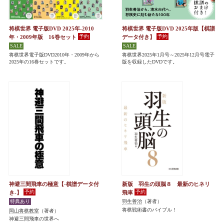
将棋世界 電子版DVD 2025年-2010
将棋世界 電子版DVD 2025年版【棋譜
年・2009年版 16巻セット
データ付き】
将棋世界電子版DVD2010年・2009年から
将棋世界2025年1月号～2025年12月号電子
2025年の16巻セットです。
版を収録したDVDです。
神避三間飛車の極意【-棋譜データ付
新版 羽生の頭脳８ 最新のヒネリ
き-】
飛車
羽生善治
（著者）
将棋戦術書のバイブル！
岡山将棋教室
（著者）
神避三間飛車の世界へ