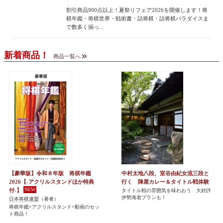
割引商品900点以上！夏祭りフェア2026を開催します！将
棋年鑑・将棋世界・戦術書・詰将棋・詰将棋パラダイスま
で数多く揃っ...
新着商品！
商品一覧へ
【豪華版】令和８年版 将棋年鑑
中村太地八段、室谷由紀女流三段と
2026【-アクリルスタンドほか特典
行く 陣屋カレー＆タイトル戦体験
付-】
タイトル戦の雰囲気を味わおう 大好評
伊勢海老プランも！
日本将棋連盟
（著者）
将棋年鑑+アクリルスタンド+動画のセッ
ト商品！