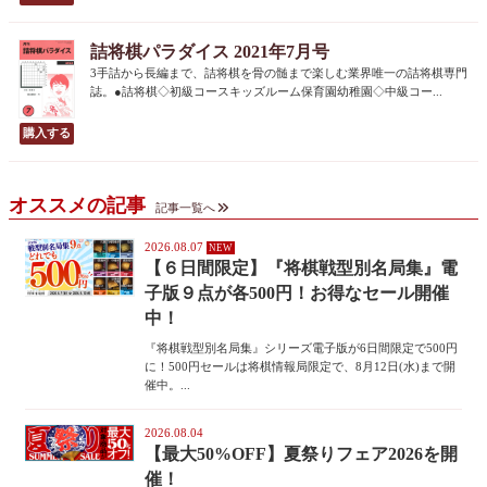
詰将棋パラダイス 2021年7月号
3手詰から長編まで、詰将棋を骨の髄まで楽しむ業界唯一の詰将棋専門
誌。●詰将棋◇初級コースキッズルーム保育園幼稚園◇中級コー...
オススメの記事
記事一覧へ
2026.08.07
【６日間限定】『将棋戦型別名局集』電
子版９点が各500円！お得なセール開催
中！
『将棋戦型別名局集』シリーズ電子版が6日間限定で500円
に！500円セールは将棋情報局限定で、8月12日(水)まで開
催中。...
2026.08.04
【最大50%OFF】夏祭りフェア2026を開
催！