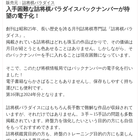
販売元：
詰将棋パラダイス
入手困難な詰将棋パラダイスバックナンバーが待
望の電子化！
創刊は昭和25年、長い歴史を誇る月刊詰将棋専門誌『詰将棋パラ
ダイス』。
掲載されている詰将棋はどれも珠玉の作品ばかりで、その価値は
月日が経とうとも色あせることはありません。しかしながら、そ
のバックナンバーを手に入れることは現在困難になっています。
そこで、このたび将棋情報局ではバックナンバーの電子化を行い
ました！
電子書籍ならかさばることもありませんし、保存もしやすく持ち
運びにも便利です。
第16弾は2024年分となります。
詰将棋パラダイスにはもちろん長手数で難解な作品が収録されて
いますが、それだけではありません。３手～15手詰の問題も多数
掲載されています。終盤力を強化したいという目的の方にも自信
をもっておすすめできます。
詰将棋鑑賞目的の方も、終盤のトレーニング目的の方にも楽しん