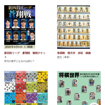
新四段リーグ 蒼翔戦 観戦チケッ
将棋駒 燈月作 赤柾 錦旗
ト
燈月
（著者）
世代の旗手となるのは誰だ？