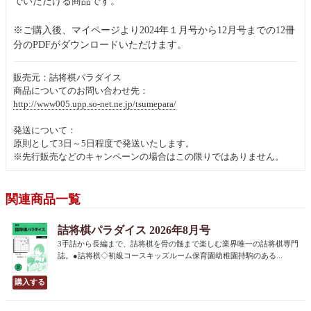
でいただける商品です。
※ご購入後、マイページより2024年１月号から12月号までの12冊
分のPDFがダウンロードいただけます。
販売元：詰将棋パラダイス
商品についてのお問い合わせ先：
http://www005.upp.so-net.ne.jp/tsumepara/
発送について：
原則として3日～5日程度で発送いたします。
※先行販売などのキャンペーンの場合はこの限りではありません。
関連商品一覧
詰将棋パラダイス 2026年8月号
3手詰から長編まで、詰将棋を骨の髄まで楽しむ業界唯一の詰将棋専門
誌。●詰将棋◇初級コースキッズルーム保育園幼稚園持駒のある...