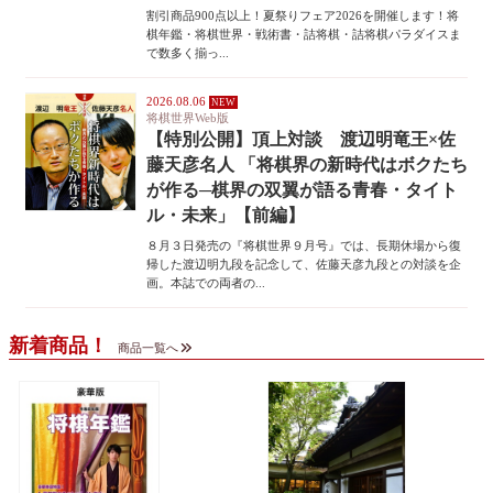
割引商品900点以上！夏祭りフェア2026を開催します！将
棋年鑑・将棋世界・戦術書・詰将棋・詰将棋パラダイスま
で数多く揃っ...
2026.08.06
将棋世界Web版
【特別公開】頂上対談 渡辺明竜王×佐
藤天彦名人 「将棋界の新時代はボクたち
が作る─棋界の双翼が語る青春・タイト
ル・未来」【前編】
８月３日発売の『将棋世界９月号』では、長期休場から復
帰した渡辺明九段を記念して、佐藤天彦九段との対談を企
画。本誌での両者の...
新着商品！
商品一覧へ