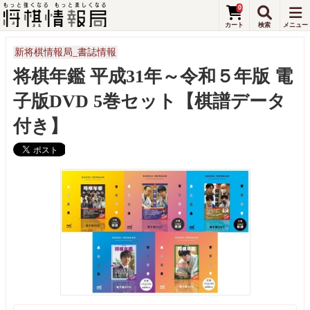
0
新将棋情報局_書誌情報
将棋年鑑 平成31年～令和５年版 電
子版DVD 5巻セット【棋譜データ
付き】