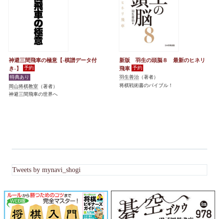
神避三間飛車の極意【-棋譜データ付
新版 羽生の頭脳８ 最新のヒネリ
き-】
飛車
羽生善治
（著者）
将棋戦術書のバイブル！
岡山将棋教室
（著者）
神避三間飛車の世界へ
Tweets by mynavi_shogi