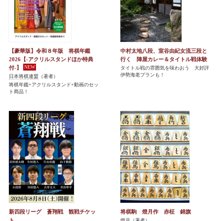
【豪華版】令和８年版 将棋年鑑
中村太地八段、室谷由紀女流三段と
2026【-アクリルスタンドほか特典
行く 陣屋カレー＆タイトル戦体験
付-】
タイトル戦の雰囲気を味わおう 大好評
伊勢海老プランも！
日本将棋連盟
（著者）
将棋年鑑+アクリルスタンド+動画のセッ
ト商品！
新四段リーグ 蒼翔戦 観戦チケッ
将棋駒 燈月作 赤柾 錦旗
ト
燈月
（著者）