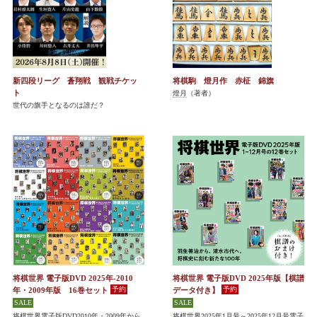
新四段リーグ 蒼翔戦 観戦チケッ
将棋駒 燈月作 赤柾 錦旗
ト
燈月
（著者）
世代の旗手となるのは誰だ？
将棋世界 電子版DVD 2025年-2010
将棋世界 電子版DVD 2025年版【棋譜
年・2009年版 16巻セット
データ付き】
将棋世界電子版DVD2010年・2009年から
将棋世界2025年1月号～2025年12月号電子