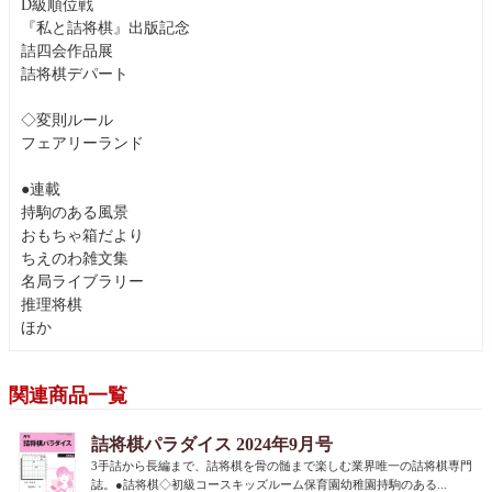
D級順位戦
『私と詰将棋』出版記念
詰四会作品展
詰将棋デパート
◇変則ルール
フェアリーランド
●連載
持駒のある風景
おもちゃ箱だより
ちえのわ雑文集
名局ライブラリー
推理将棋
ほか
関連商品一覧
詰将棋パラダイス 2024年9月号
3手詰から長編まで、詰将棋を骨の髄まで楽しむ業界唯一の詰将棋専門
誌。●詰将棋◇初級コースキッズルーム保育園幼稚園持駒のある...