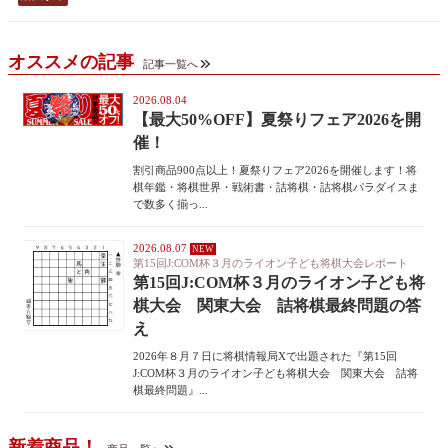
オススメの記事
記事一覧へ
2026.08.04
【最大50%OFF】夏祭りフェア2026を開
催！
割引商品900点以上！夏祭りフェア2026を開催します！将
棋年鑑・将棋世界・戦術書・詰将棋・詰将棋パラダイスま
で数多く揃っ...
2026.08.07
第15回J:COM杯３月のライオン子ども将棋大会レポート
第15回J:COM杯３月のライオン子ども将
棋大会 関東大会 詰将棋最終問題の答
え
2026年８月７日に将棋情報局Xで出題された『第15回
J:COM杯３月のライオン子ども将棋大会 関東大会 詰将
棋最終問題』...
新着商品！