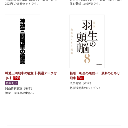
2025年の16巻セットです。
版を収録したDVDです。
神避三間飛車の極意【-棋譜データ付
新版 羽生の頭脳８ 最新のヒネリ
き-】
飛車
羽生善治
（著者）
将棋戦術書のバイブル！
岡山将棋教室
（著者）
神避三間飛車の世界へ