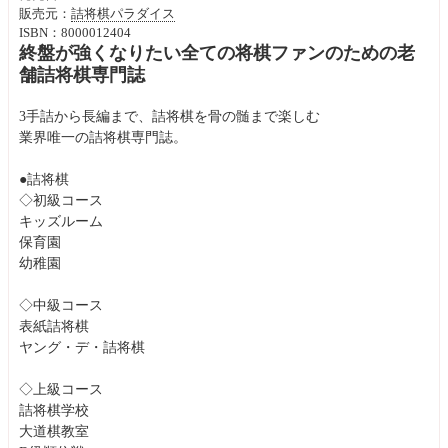
販売元：
詰将棋パラダイス
ISBN：8000012404
終盤が強くなりたい全ての将棋ファンのための老
舗詰将棋専門誌
3手詰から長編まで、詰将棋を骨の髄まで楽しむ
業界唯一の詰将棋専門誌。
●詰将棋
◇初級コース
キッズルーム
保育園
幼稚園
◇中級コース
表紙詰将棋
ヤング・デ・詰将棋
◇上級コース
詰将棋学校
大道棋教室