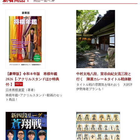
商品一覧へ
【豪華版】令和８年版 将棋年鑑
中村太地八段、室谷由紀女流三段と
2026【-アクリルスタンドほか特典
行く 陣屋カレー＆タイトル戦体験
付-】
タイトル戦の雰囲気を味わおう 大好評
伊勢海老プランも！
日本将棋連盟
（著者）
将棋年鑑+アクリルスタンド+動画のセッ
ト商品！