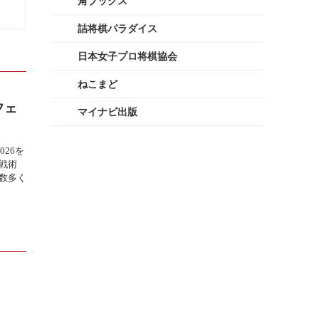
角ブックス
詰将棋パラダイス
日本女子プロ将棋協会
ねこまど
フェ
マイナビ出版
026を
戦術
数多く