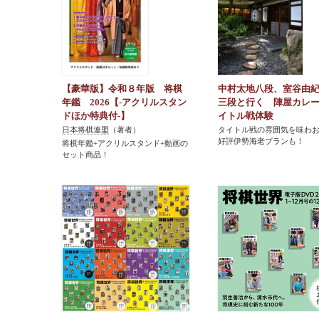
【豪華版】令和８年版 将棋
中村太地八段、室谷由
年鑑 2026【-アクリルスタン
三段と行く 陣屋カレ
ドほか特典付-】
イトル戦体験
日本将棋連盟
（著者）
タイトル戦の雰囲気を味わ
好評伊勢海老プランも！
将棋年鑑+アクリルスタンド+動画の
セット商品！