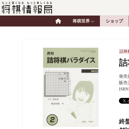
将棋世界
ショップ
詰将
詰
発売日
販売
ISBN
終