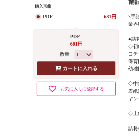
舗
購入形態
3手
PDF
681円
業界
PDF
●詰
681円
◇初
ヨチ
数量：
保育
幼稚
◇中
お気に入りに登録する
表紙
ヤン
◇上
詰将