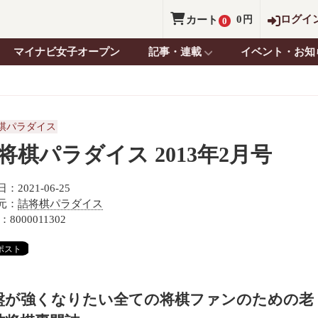
0
ログイ
カート
円
0
マイナビ女子オープン
記事・連載
イベント・お知
棋パラダイス
将棋パラダイス 2013年2月号
：2021-06-25
元：
詰将棋パラダイス
：8000011302
盤が強くなりたい全ての将棋ファンのための老