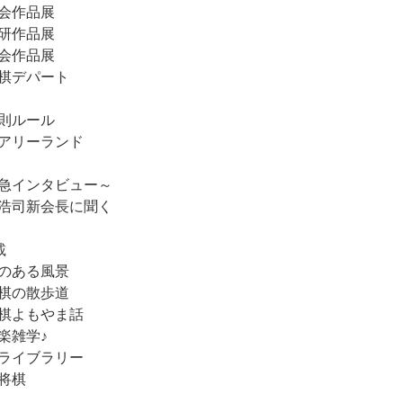
会作品展
研作品展
会作品展
棋デパート
則ルール
アリーランド
急インタビュー～
浩司新会長に聞く
載
のある風景
棋の散歩道
棋よもやま話
楽雑学♪
ライブラリー
将棋