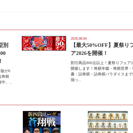
2026.08.04
型別
【最大50%OFF】夏祭り
00
ア2026を開催！
！
割引商品900点以上！夏祭りフェア2
開催します！将棋年鑑・将棋世界・
版が6
書・詰将棋・詰将棋パラダイスまで
は将棋
揃っ...
。...