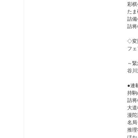
彩棋
たま
詰備
詰将
◇変
フェ
～緊
谷川
●連
持駒
詰将
大道
漫陀
名局
推理
ほか