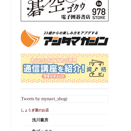
Tweets by mynavi_shogi
浅川書房