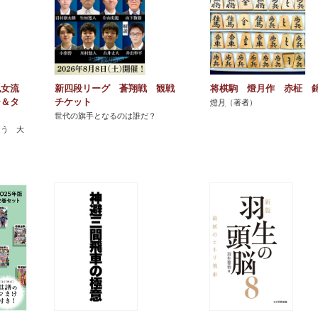
紀女流
新四段リーグ 蒼翔戦 観戦
将棋駒 燈月作 赤柾 
ー＆タ
チケット
燈月
（著者）
世代の旗手となるのは誰だ？
おう 大