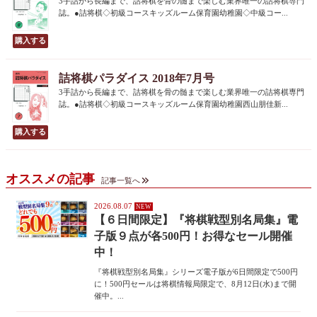
3手詰から長編まで、詰将棋を骨の髄まで楽しむ業界唯一の詰将棋専門
誌。●詰将棋◇初級コースキッズルーム保育園幼稚園◇中級コー...
詰将棋パラダイス 2018年7月号
3手詰から長編まで、詰将棋を骨の髄まで楽しむ業界唯一の詰将棋専門
誌。●詰将棋◇初級コースキッズルーム保育園幼稚園西山朋佳新...
オススメの記事
記事一覧へ
2026.08.07
【６日間限定】『将棋戦型別名局集』電
子版９点が各500円！お得なセール開催
中！
『将棋戦型別名局集』シリーズ電子版が6日間限定で500円
に！500円セールは将棋情報局限定で、8月12日(水)まで開
催中。...