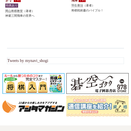
き-】
飛車
羽生善治
（著者）
将棋戦術書のバイブル！
岡山将棋教室
（著者）
神避三間飛車の世界へ
Tweets by mynavi_shogi