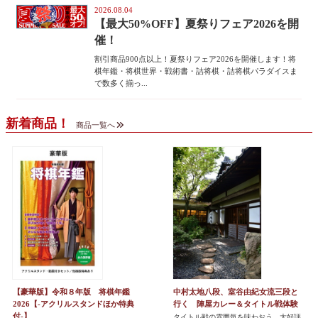
2026.08.04
【最大50%OFF】夏祭りフェア2026を開
催！
割引商品900点以上！夏祭りフェア2026を開催します！将
棋年鑑・将棋世界・戦術書・詰将棋・詰将棋パラダイスま
で数多く揃っ...
新着商品！
商品一覧へ
【豪華版】令和８年版 将棋年鑑
中村太地八段、室谷由紀女流三段と
2026【-アクリルスタンドほか特典
行く 陣屋カレー＆タイトル戦体験
付-】
タイトル戦の雰囲気を味わおう 大好評