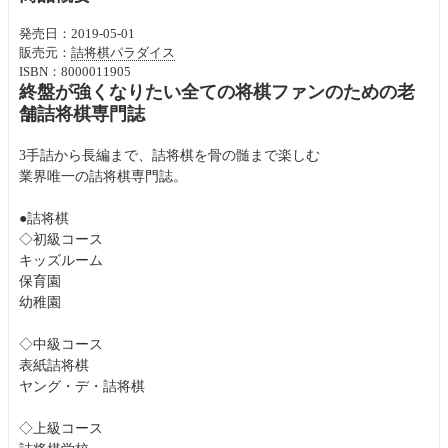
発売日：2019-05-01
販売元：
詰将棋パラダイス
ISBN：8000011905
終盤が強くなりたい全ての将棋ファンのための老
舗詰将棋専門誌
3手詰から長編まで、詰将棋を骨の髄まで楽しむ
業界唯一の詰将棋専門誌。
●詰将棋
◇初級コース
キッズルーム
保育園
幼稚園
◇中級コース
表紙詰将棋
ヤング・デ・詰将棋
◇上級コース