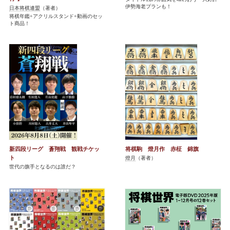
伊勢海老プランも！
日本将棋連盟
（著者）
将棋年鑑+アクリルスタンド+動画のセッ
ト商品！
新四段リーグ 蒼翔戦 観戦チケッ
将棋駒 燈月作 赤柾 錦旗
ト
燈月
（著者）
世代の旗手となるのは誰だ？