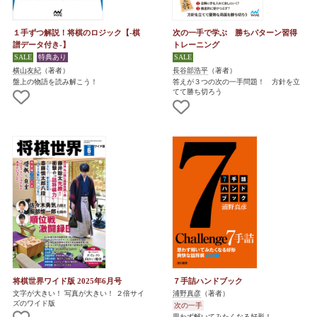
１手ずつ解説！将棋のロジック【-棋
次の一手で学ぶ 勝ちパターン習得
譜データ付き-】
トレーニング
横山友紀
（著者）
長谷部浩平
（著者）
盤上の物語を読み解こう！
答えが３つの次の一手問題！ 方針を立
てて勝ち切ろう
将棋世界ワイド版 2025年6月号
７手詰ハンドブック
文字が大きい！ 写真が大きい！ ２倍サイ
浦野真彦
（著者）
ズのワイド版
次の一手
思わず解いてみたくなる好形！