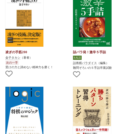
凌ぎの手筋200
詰パラ発！激辛５手詰
金子タカシ
（著者）
次の一手
詰将棋パラダイス
（編集）
受けの力と諦めない精神力を磨く！
難問ぞろいの５手詰卒業試験