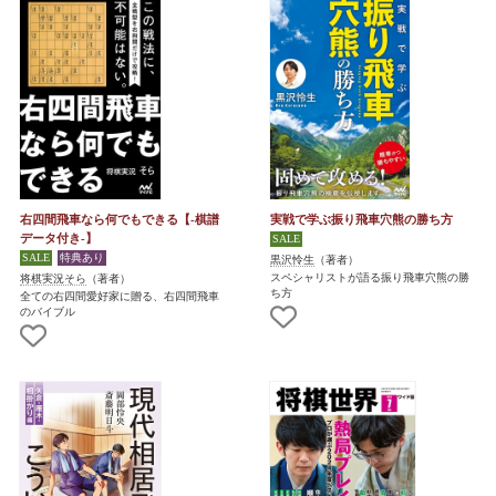
右四間飛車なら何でもできる【-棋譜
実戦で学ぶ振り飛車穴熊の勝ち方
データ付き-】
黒沢怜生
（著者）
スペシャリストが語る振り飛車穴熊の勝
将棋実況そら
（著者）
ち方
全ての右四間愛好家に贈る、右四間飛車
のバイブル