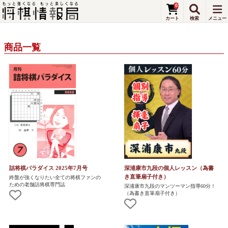
0
商品一覧
詰将棋パラダイス 2025年7月号
深浦康市九段の個人レッスン（為書
き直筆扇子付き）
終盤が強くなりたい全ての将棋ファンの
ための老舗詰将棋専門誌
深浦康市九段のマンツーマン指導60分！
（為書き直筆扇子付き）