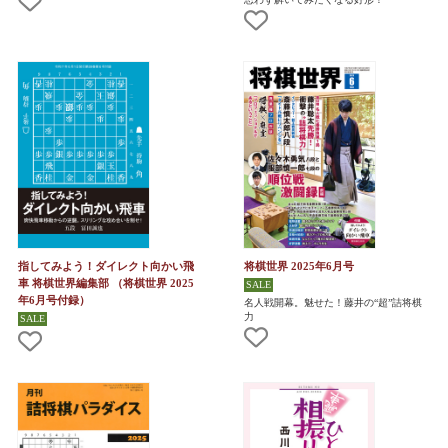
指してみよう！ダイレクト向かい飛
将棋世界 2025年6月号
車 将棋世界編集部 （将棋世界 2025
年6月号付録）
名人戦開幕。魅せた！藤井の“超”詰将棋
力