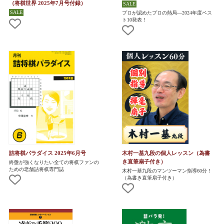
（将棋世界 2025年7月号付録）
プロが認めたプロの熱局―2024年度ベス
ト10発表！
詰将棋パラダイス 2025年6月号
木村一基九段の個人レッスン（為書
き直筆扇子付き）
終盤が強くなりたい全ての将棋ファンの
ための老舗詰将棋専門誌
木村一基九段のマンツーマン指導60分！
（為書き直筆扇子付き）