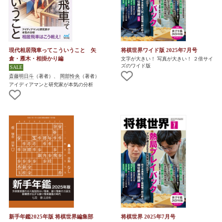
現代相居飛車ってこういうこと 矢
将棋世界ワイド版 2025年7月号
倉・雁木・相掛かり編
文字が大きい！ 写真が大きい！ ２倍サイ
ズのワイド版
斎藤明日斗
（著者）、
岡部怜央
（著者）
アイディアマンと研究家が本気の分析
新手年鑑2025年版 将棋世界編集部
将棋世界 2025年7月号