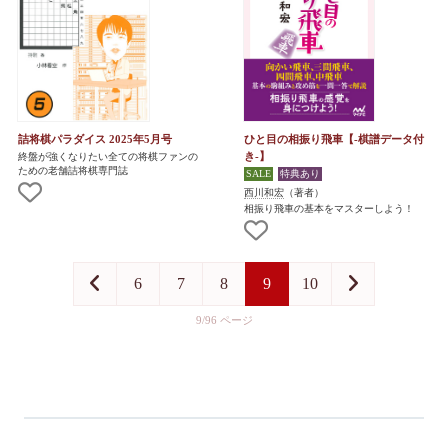
詰将棋パラダイス 2025年5月号
ひと目の相振り飛車【-棋譜データ付
き-】
終盤が強くなりたい全ての将棋ファンの
ための老舗詰将棋専門誌
西川和宏
（著者）
相振り飛車の基本をマスターしよう！
6
7
8
9
10
9/96