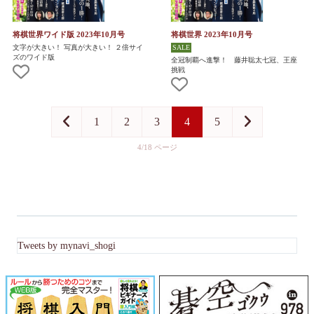
将棋世界ワイド版 2023年10月号
将棋世界 2023年10月号
文字が大きい！ 写真が大きい！ ２倍サイ
ズのワイド版
全冠制覇へ進撃！ 藤井聡太七冠、王座
挑戦
1
2
3
4
5
4/18
Tweets by mynavi_shogi