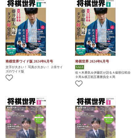
将棋世界ワイド版 2024年6月号
将棋世界 2024年6月号
文字が大きい！ 写真が大きい！ ２倍サイ
ズのワイド版
佐々木勇気＆伊藤匠が語るＡ級順位戦全
９局＆棋王戦五番勝負全４局