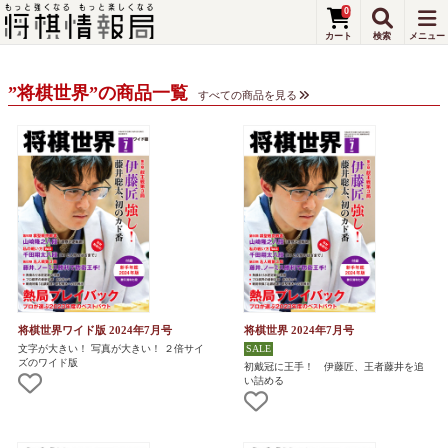
0
”将棋世界”の商品一覧
すべての商品を見る
将棋世界ワイド版 2024年7月号
将棋世界 2024年7月号
文字が大きい！ 写真が大きい！ ２倍サイ
ズのワイド版
初戴冠に王手！ 伊藤匠、王者藤井を追
い詰める