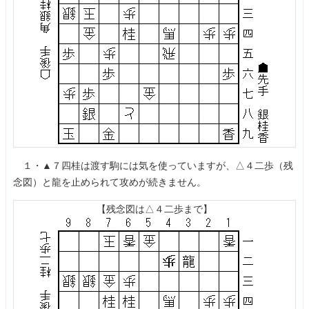
１・▲７四桂は渡す駒には気を使っていますが、△４二歩（残
念図）と龍を止められて攻めが続きません。
【残念図は△４二歩まで】