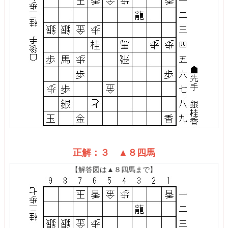
正解：３ ▲８四馬
【解答図は▲８四馬まで】