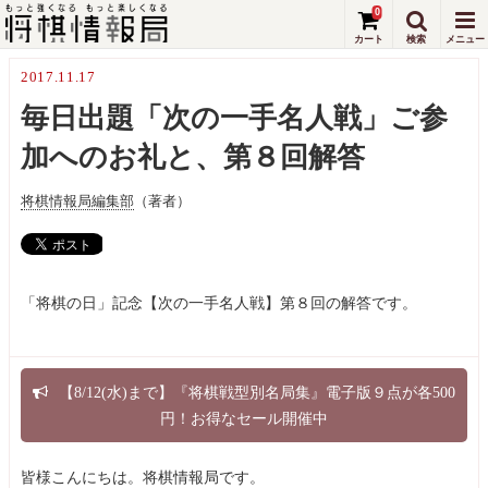
0
2017.11.17
毎日出題「次の一手名人戦」ご参
加へのお礼と、第８回解答
将棋情報局編集部
（著者）
「将棋の日」記念【次の一手名人戦】第８回の解答です。
【8/12(水)まで】『将棋戦型別名局集』電子版９点が各500
円！お得なセール開催中
皆様こんにちは。将棋情報局です。