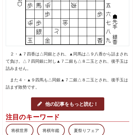
２・▲７四香は△同銀とされ、▲同馬は△９八香から詰まされ
て負け。△７四同銀に対し▲７二銀も△８二玉とされ、後手玉は
詰みません。
また４・▲９四馬も△同銀▲７二銀△８二玉とされ、後手玉は
詰まず敗勢です。
他の記事をもっと読む！
注目のキーワード
将棋世界
将棋年鑑
夏祭りフェア