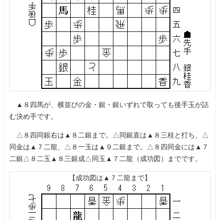
▲８四馬が、横並びの金・銀・銀いずれで取っても後手玉が詰
む決め手です。
△８四同銀右は▲８二銀まで。△同銀直は▲８三桂と打ち、△
同金は▲７二龍、△８一玉は▲９二銀まで。△８四同金には▲７
二銀△８二玉▲８三銀成△同玉▲７二龍（成功図）までです。
【成功図は▲７二龍まで】