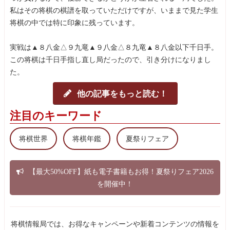
私はその将棋の棋譜を取っていただけですが、いままで見た学生
将棋の中では特に印象に残っています。
実戦は▲８八金△９九竜▲９八金△８九竜▲８八金以下千日手。
この将棋は千日手指し直し局だったので、引き分けになりまし
た。
他の記事をもっと読む！
注目のキーワード
将棋世界
将棋年鑑
夏祭りフェア
【最大50%OFF】紙も電子書籍もお得！夏祭りフェア2026
を開催中！
将棋情報局では、お得なキャンペーンや新着コンテンツの情報を