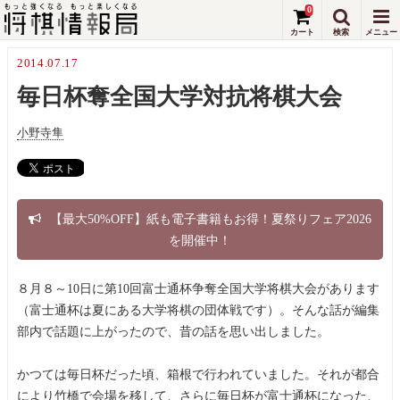
0
2014.07.17
毎日杯奪全国大学対抗将棋大会
小野寺隼
【最大50%OFF】紙も電子書籍もお得！夏祭りフェア2026
を開催中！
８月８～10日に第10回富士通杯争奪全国大学将棋大会があります
（富士通杯は夏にある大学将棋の団体戦です）。そんな話が編集
部内で話題に上がったので、昔の話を思い出しました。
かつては毎日杯だった頃、箱根で行われていました。それが都合
により竹橋で会場を移して、さらに毎日杯が富士通杯になった、