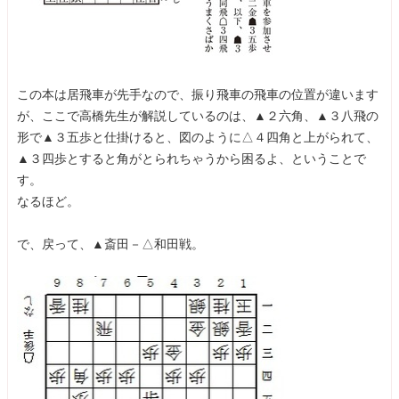
この本は居飛車が先手なので、振り飛車の飛車の位置が違います
が、ここで高橋先生が解説しているのは、▲２六角、▲３八飛の
形で▲３五歩と仕掛けると、図のように△４四角と上がられて、
▲３四歩とすると角がとられちゃうから困るよ、ということで
す。
なるほど。
で、戻って、▲斎田－△和田戦。