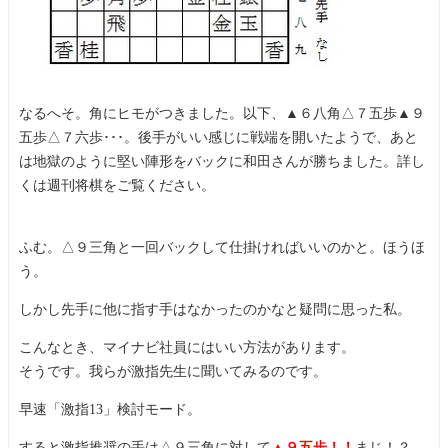
なるへそ。角にヒモがつきました。以下、▲６八角△７五歩▲９
五歩△７六歩･･･。後手がいい感じに戦端を開いたようで、あと
は地獄のように堅い陣形をバックに和田さんが勝ちました。詳し
くは週刊将棋をご覧ください。
ふむ。△９三角と一回バックして仕掛ければいいのかと。ほうほ
う。
しかし先手に他に指す手はなかったのかなと疑問に思った私。
こんなとき、マイナビ社員にはいい方法があります。
そうです。我らが激指先生に聞いてみるのです。
早速「激指13」検討モード。
すると激指推奨の手は△９三角に対して
▲９五歩！！
まじ！？