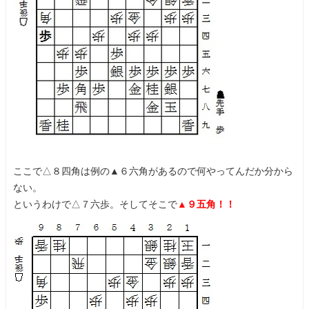
ここで△８四角は例の▲６六角があるので何やってんだか分から
ない。
というわけで△７六歩。そしてそこで
▲９五角！！