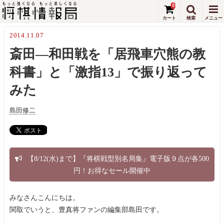
0
2014.11.07
斎田―和田戦を「居飛車穴熊の教
科書」と「激指13」で振り返って
みた
島田修二
【8/12(水)まで】『将棋戦型別名局集』電子版９点が各500
円！お得なセール開催中
みなさんこんにちは。
関取でいうと、豊真将ファンの編集部島田です。