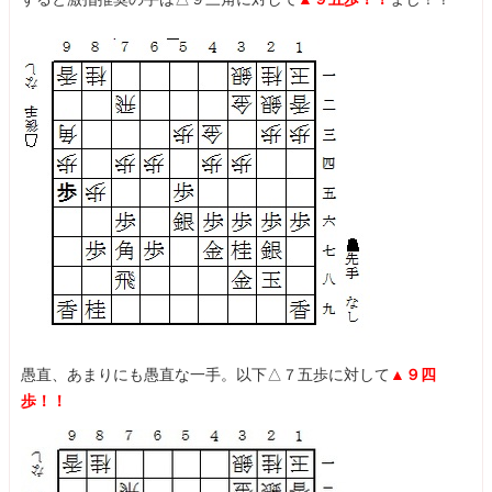
愚直、あまりにも愚直な一手。以下△７五歩に対して
▲９四
歩！！