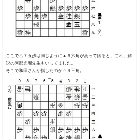
ここで△７五歩は同じように▲６六角があって困ると。これ、解
説の阿部光瑠先生もいってました。
そこで和田さんが指したのが△９三角。