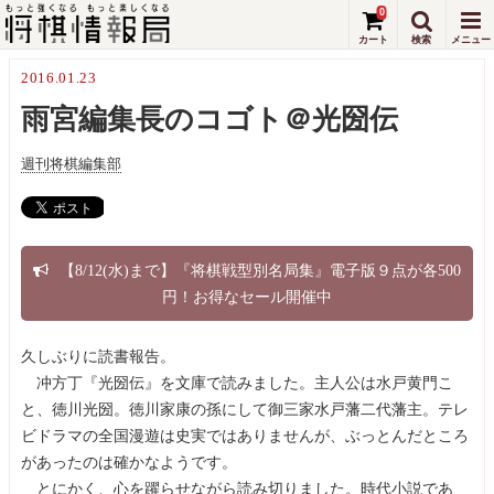
0
2016.01.23
雨宮編集長のコゴト＠光圀伝
週刊将棋編集部
【8/12(水)まで】『将棋戦型別名局集』電子版９点が各500
円！お得なセール開催中
久しぶりに読書報告。
冲方丁『光圀伝』を文庫で読みました。主人公は水戸黄門こ
と、徳川光圀。徳川家康の孫にして御三家水戸藩二代藩主。テレ
ビドラマの全国漫遊は史実ではありませんが、ぶっとんだところ
があったのは確かなようです。
とにかく、心を躍らせながら読み切りました。時代小説であ