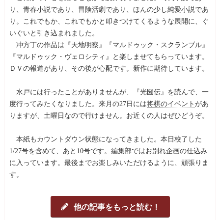
り、青春小説であり、冒険活劇であり、ほんの少し純愛小説であ
り。これでもか、これでもかと叩きつけてくるような展開に、ぐ
いぐいと引き込まれました。
冲方丁の作品は『天地明察』『マルドゥック・スクランブル』
『マルドゥック・ヴェロシティ』と楽しませてもらっています。
ＤＶの報道があり、その後が心配です。新作に期待しています。
水戸には行ったことがありませんが、『光圀伝』を読んで、一
度行ってみたくなりました。来月の27日には
将棋のイベント
があ
りますが、土曜日なので行けません。お近くの人はぜひどうぞ。
本紙もカウントダウン状態になってきました。本日校了した
1/27号を含めて、あと10号です。編集部ではお別れ企画の仕込み
に入っています。最後までお楽しみいただけるように、頑張りま
す。
他の記事をもっと読む！