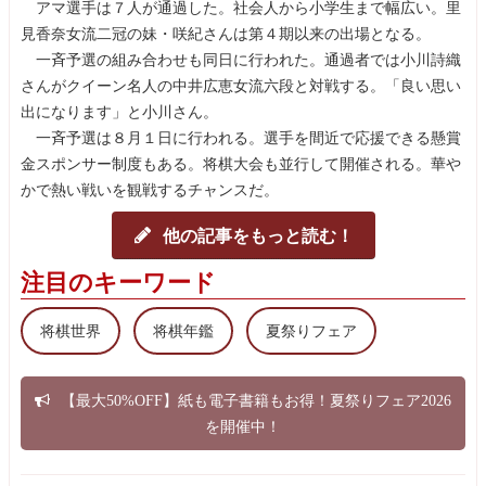
アマ選手は７人が通過した。社会人から小学生まで幅広い。里
見香奈女流二冠の妹・咲紀さんは第４期以来の出場となる。
一斉予選の組み合わせも同日に行われた。通過者では小川詩織
さんがクイーン名人の中井広恵女流六段と対戦する。「良い思い
出になります」と小川さん。
一斉予選は８月１日に行われる。選手を間近で応援できる懸賞
金スポンサー制度もある。将棋大会も並行して開催される。華や
かで熱い戦いを観戦するチャンスだ。
他の記事をもっと読む！
注目のキーワード
将棋世界
将棋年鑑
夏祭りフェア
【最大50%OFF】紙も電子書籍もお得！夏祭りフェア2026
を開催中！