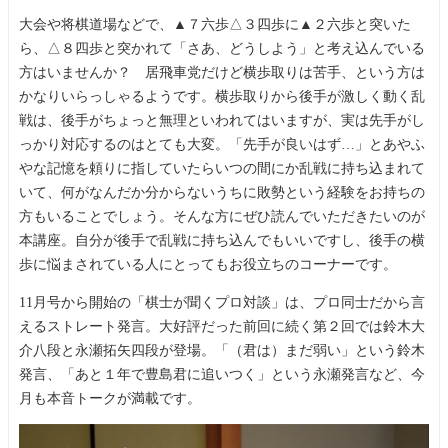
大会や将棋道場などで、▲７六歩△３四歩に▲２六歩と突いた
ら、△８四歩と突かれて「さあ、どうしよう」と考え込んでいる
方はいませんか？ 居飛車党だけど横歩取りは苦手、という方は
かなりいらっしゃるようです。横歩取りから後手が激しく動く乱
戦は、後手がちょっと無理といわれてはいますが、実は先手がし
っかり対応するのはとても大変。「先手が良いはず…」とあやふ
やな記憶を頼りに指していたらいつの間にか乱戦に持ち込まれて
いて、何がなんだか分からないうちに敗勢という経験をお持ちの
方もいることでしょう。そんな方にぜひ読んでいただきたいのが
本講座。自分が後手で乱戦に持ち込んでもいいですし、後手の横
歩に悩まされている人にとってもお役立ちのコーナーです。
11月号から開始の「棋士が聞くプロ対談」は、プロ同士だから言
えるストレート発言。大好評だった前回に続く第２回では鈴木大
介八段と永瀬拓矢四段が登場。「（君は）まだ弱い」という鈴木
発言、「あと１年で豊島君に追いつく」という永瀬発言など、今
月も本音トークが満載です。