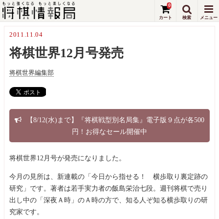
0
2011.11.04
将棋世界12月号発売
将棋世界編集部
【8/12(水)まで】『将棋戦型別名局集』電子版９点が各500
円！お得なセール開催中
将棋世界12月号が発売になりました。
今月の見所は、新連載の「今日から指せる！ 横歩取り裏定跡の
研究」です。著者は若手実力者の飯島栄治七段。週刊将棋で売り
出し中の「深夜Ａ時」のＡ時の方で、知る人ぞ知る横歩取りの研
究家です。