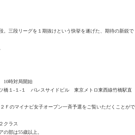
段。三段リーグを１期抜けという快挙を遂げた、期待の新鋭で
。
 10時対局開始
ツ橋１-１-１ パレスサイドビル 東京メトロ東西線竹橋駅直
しで２Ｆのマイナビ女子オープン一斉予選をご覧いただくことがで
２クラス
アの部は55歳以上。