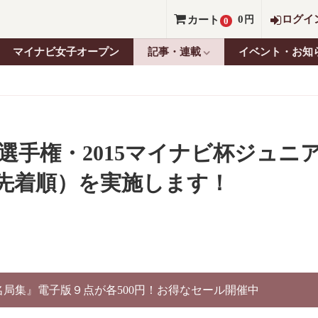
0
ログイ
カート
円
0
マイナビ女子オープン
記事・連載
イベント・お知
棋選手権・2015マイナビ杯ジュニ
先着順）を実施します！
別名局集』電子版９点が各500円！お得なセール開催中