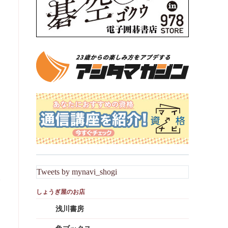
Tweets by mynavi_shogi
浅川書房