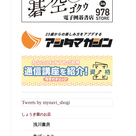
Tweets by mynavi_shogi
浅川書房