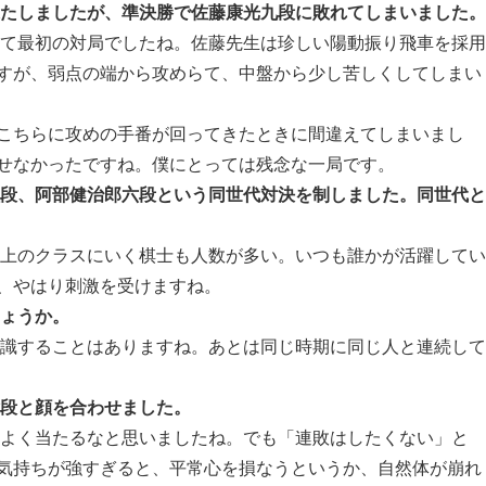
果たしましたが、準決勝で佐藤康光九段に敗れてしまいました。
って最初の対局でしたね。佐藤先生は珍しい陽動振り飛車を採用
すが、弱点の端から攻めらて、中盤から少し苦しくしてしまい
こちらに攻めの手番が回ってきたときに間違えてしまいまし
せなかったですね。僕にとっては残念な一局です。
八段、阿部健治郎六段という同世代対決を制しました。同世代と
に上のクラスにいく棋士も人数が多い。いつも誰かが活躍してい
、やはり刺激を受けますね。
しょうか。
意識することはありますね。あとは同じ時期に同じ人と連続して
七段と顔を合わせました。
はよく当たるなと思いましたね。でも「連敗はしたくない」と
気持ちが強すぎると、平常心を損なうというか、自然体が崩れ