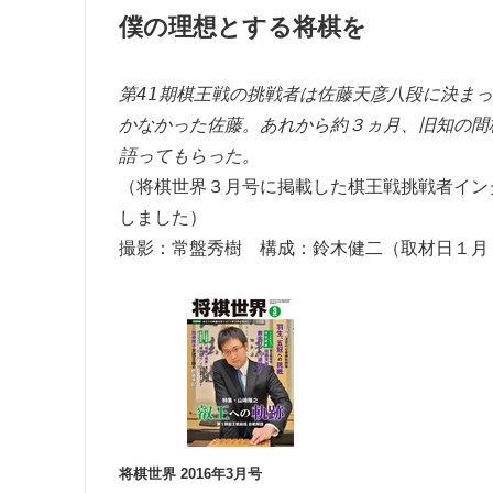
僕の理想とする将棋を
第41期棋王戦の挑戦者は佐藤天彦八段に決ま
かなかった佐藤。あれから約３ヵ月、旧知の間
語ってもらった。
（将棋世界３月号に掲載した棋王戦挑戦者イン
しました）
撮影：常盤秀樹 構成：鈴木健二（取材日１月