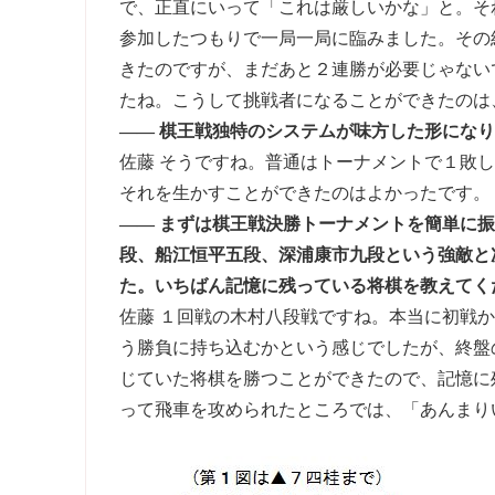
で、正直にいって「これは厳しいかな」と。そ
参加したつもりで一局一局に臨みました。その
きたのですが、まだあと２連勝が必要じゃない
たね。こうして挑戦者になることができたのは
―― 棋王戦独特のシステムが味方した形にな
佐藤 そうですね。普通はトーナメントで１敗
それを生かすことができたのはよかったです。
―― まずは棋王戦決勝トーナメントを簡単に
段、船江恒平五段、深浦康市九段という強敵と
た。いちばん記憶に残っている将棋を教えてく
佐藤 １回戦の木村八段戦ですね。本当に初戦
う勝負に持ち込むかという感じでしたが、終盤
じていた将棋を勝つことができたので、記憶に
って飛車を攻められたところでは、「あんまり