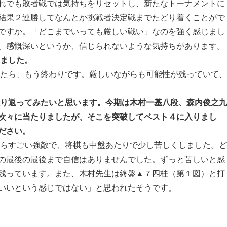
れでも敗者戦では気持ちをリセットし、新たなトーナメントに
結果２連勝してなんとか挑戦者決定戦までたどり着くことがで
ですか。「どこまでいっても厳しい戦い」なのを強く感じまし
、感慨深いというか、信じられないような気持ちがあります。
りました。
したら、もう終わりです。厳しいながらも可能性が残っていて、
振り返ってみたいと思います。今期は木村一基八段、森内俊之九
次々に当たりましたが、そこを突破してベスト４に入りまし
ださい。
からすごい強敵で、将棋も中盤あたりで少し苦しくしました。ど
の最後の最後まで自信はありませんでした。ずっと苦しいと感
残っています。また、木村先生は終盤▲７四桂（第１図）と打
いいという感じではない」と思われたそうです。