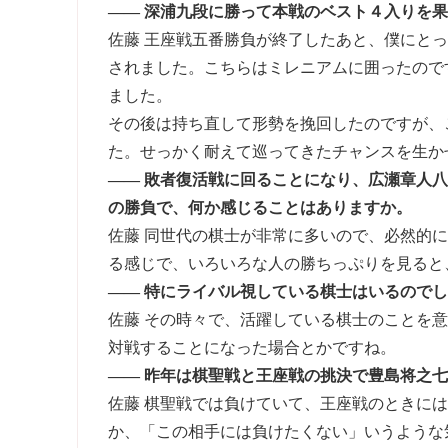
―― 深浦九段に勝って本戦のベスト４入りを
佐藤 王座戦五番勝負が終了したあと、僕にと
されました。こちらはミレニアムに囲ったので
ました。
その後は持ち直して形勢を挽回したのですが、
た。せっかく耐えて巡ってきたチャンスを生か
―― 敗者復活戦に回ることになり、広瀬章人
の勝負で、何か感じることはありますか。
佐藤 同世代の棋士が非常に多いので、必然的
る感じで、いろいろな人の勝ちっぷりを見ると
―― 特にライバル視している棋士はいるので
佐藤 その時々で、活躍している棋士のことを
対戦することになった場合とかですね。
―― 昨年は棋聖戦と王座戦の挑決で豊島将之
佐藤 棋聖戦では負けていて、王座戦のときに
か、「この相手には負けたくない」いうような