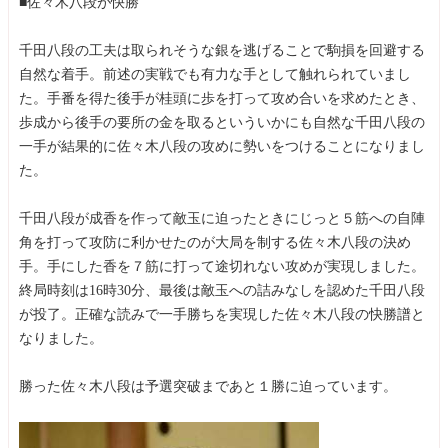
■佐々木八段が快勝
千田八段の工夫は取られそうな銀を逃げることで駒損を回避する
自然な着手。前述の実戦でも有力な手として触れられていまし
た。手番を得た後手が桂頭に歩を打って攻め合いを求めたとき、
歩成から後手の要所の金を取るといういかにも自然な千田八段の
一手が結果的に佐々木八段の攻めに勢いをつけることになりまし
た。
千田八段が成香を作って敵玉に迫ったときにじっと５筋への自陣
角を打って攻防に利かせたのが大局を制する佐々木八段の決め
手。手にした香を７筋に打って途切れない攻めが実現しました。
終局時刻は16時30分、最後は敵玉への詰みなしを認めた千田八段
が投了。正確な読みで一手勝ちを実現した佐々木八段の快勝譜と
なりました。
勝った佐々木八段は予選突破まであと１勝に迫っています。