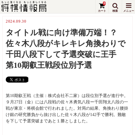
0
2024.09.30
タイトル戦に向け準備万端！？
佐々木八段がキレキレ角換わりで
千田八段下して予選突破に王手
第10期叡王戦段位別予選
第10期叡王戦（主催：株式会社不二家）は段位別予選が進行中。
９月27日（金）には八段戦の佐々木勇気八段ー千田翔太八段の一
戦が東京・将棋会館で行われました。対局の結果、角換わり腰掛
け銀の研究勝負から抜け出した佐々木八段が142手で勝利。難敵
を下して予選突破まであと１勝としました。