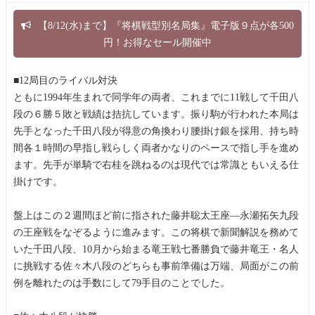
【8/12(水)まで】『将棋戦型別名局集』電子版９点が各500
円！お得なセール開催中
■12局目のライバル対決
ともに1994年生まれで同学年の両者、これまでに11戦して千田八
段の６勝５敗と戦績は拮抗しています。振り駒が行われた本局は
先手となった千田八段が得意の角換わり腰掛け銀を採用、持ち時
間各１時間の早指し戦らしく両者かなりのペースで指し手を進め
ます。先手が単騎で右桂を跳ねるのは現代では常識ともいえる仕
掛けです。
盤上はこの２週間ほど前に指された藤井聡太王座―永瀬拓矢九段
の王座戦をなぞるように進みます。この将棋で新聞解説を務めて
いた千田八段、10月から始まる竜王戦七番勝負で藤井竜王・名人
に挑戦する佐々木八段のどちらも事前準備は万端、局面がこの前
例を離れたのは手数にして79手目のことでした。