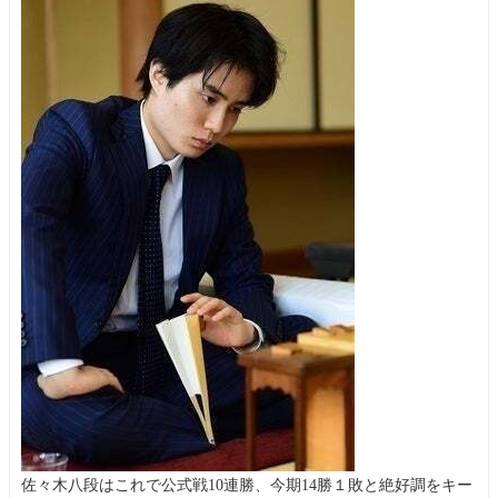
佐々木八段はこれで公式戦10連勝、今期14勝１敗と絶好調をキー