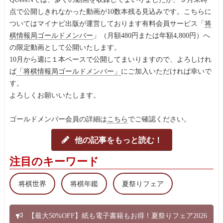
点で公開しきれなかった動画が10数本残る見込みです。こちらに
ついてはマイナビ出版が運営しております有料会員サービス「
将
棋情報局ゴールドメンバー
」（月額480円または年額4,800円）へ
の限定動画として公開いたします。
10月から週に１本ペースで公開してまいりますので、よろしけれ
ば
「将棋情報局ゴールドメンバー」
にご加入いただければ幸いで
す。
よろしくお願いいたします。
ゴールドメンバー会員の詳細は
こちら
でご確認ください。
他の記事をもっと読む！
注目のキーワード
将棋世界
将棋年鑑
夏祭りフェア
【最大50%OFF】紙も電子書籍もお得！夏祭りフェア2026