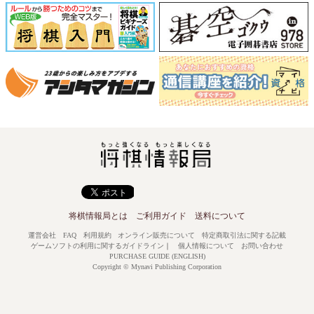
将棋情報局とは
ご利用ガイド
送料について
運営会社
FAQ
利用規約
オンライン販売について
特定商取引法に関する記載
ゲームソフトの利用に関するガイドライン
｜
個人情報について
お問い合わせ
PURCHASE GUIDE (ENGLISH)
Copyright © Mynavi Publishing Corporation