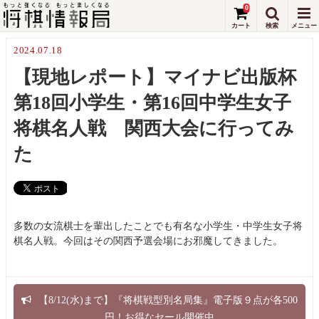
0
2024.07.18
【現地レポート】マイナビ出版杯
第18回小学生・第16回中学生女子
将棋名人戦 関西大会に行ってみ
た
多数の女流棋士を輩出したことでも有名な小学生・中学生女子将
棋名人戦。今回はその関西予選会場にお邪魔してきました。
【8/12(水)まで】『将棋戦型別名局集』電子版９点が各500
円！お得なセール開催中