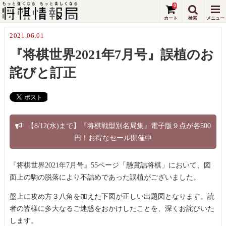
0
2021.06.01
『将棋世界2021年7月号』誤植のお
詫びと訂正
【8/12(水)まで】『将棋戦型別名局集』電子版９点が各500
円！お得なセール開催中
『将棋世界2021年7月号』55ページ「懸賞詰将棋」において、図
面上の駒の脱落により不詰めであった誤植がございました。
盤上に攻め方３八角を加えた下図が正しい出題図となります。読
者の皆様に多大なるご迷惑をおかけしたことを、深くお詫びいた
します。