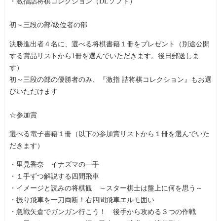
・激指詰将棋コレクション（DLソフト）
初～三段の部/級位者の部
決勝進出者４名に、選べる将棋書籍１冊をプレゼント（別途公開
する賞品リストから1冊を選んでいただきます。後日郵送しま
す）
初～三段の部の優勝者のみ、『激指 詰将棋コレクション』もお選
びいただけます
☆参加賞
選べる電子書籍１冊（以下の参加賞リストから１冊を選んでいた
だきます）
・里見香奈 イナズマの一手
・１手ずつ解説する四間飛車
・イメージと読みの将棋観 ～スター棋士は盤上に何を思う～
・振り飛車を一刀両断！右四間飛車エルモ囲い
・急戦矢倉でガンガン行こう！ 後手から攻める３つの作戦