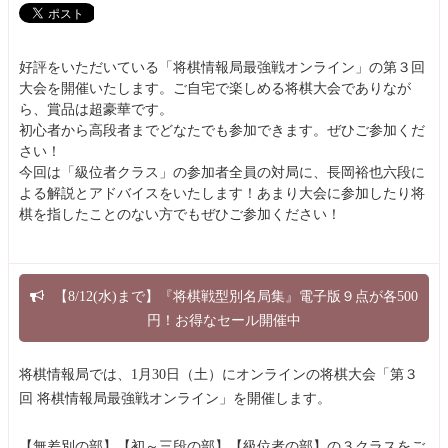
好評をいただいている「将棋情報局最強戦オンライン」の第３回
大会を開催いたします。ご自宅で楽しめる将棋大会でありなが
ら、賞品は超豪華です。
初心者から高段者までどなたでも参加できます。ぜひご参加くだ
さい！
今回は「級位者クラス」の参加者全員の対局に、長岡裕也六段に
よる解説とアドバイスをいたします！あまり大会に参加したり将
棋を指したことのない方でもぜひご参加ください！
【8/12(水)まで】『将棋戦型別名局集』電子版９点が各500
円！お得なセール開催中
将棋情報局では、1月30日（土）にオンラインの将棋大会「第３
回 将棋情報局最強戦オンライン」を開催します。
【無差別の部】【初～三段の部】【級位者の部】の３クラスをご