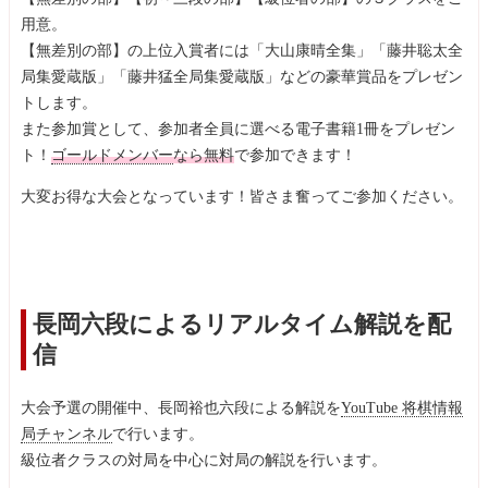
用意。
【無差別の部】の上位入賞者には「大山康晴全集」「藤井聡太全
局集愛蔵版」「藤井猛全局集愛蔵版」などの豪華賞品をプレゼン
トします。
また参加賞として、参加者全員に選べる電子書籍1冊をプレゼン
ト！
ゴールドメンバー
なら無料
で参加できます！
大変お得な大会となっています！皆さま奮ってご参加ください。
長岡六段によるリアルタイム解説を配
信
大会予選の開催中、長岡裕也六段による解説を
YouTube 将棋情報
局チャンネル
で行います。
級位者クラスの対局を中心に対局の解説を行います。