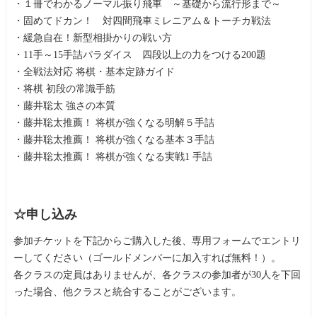
・１冊でわかるノーマル振り飛車 ～基礎から流行形まで～
・固めてドカン！ 対四間飛車ミレニアム＆トーチカ戦法
・緩急自在！新型相掛かりの戦い方
・11手～15手詰パラダイス 四段以上の力をつける200題
・全戦法対応 将棋・基本定跡ガイド
・将棋 初段の常識手筋
・藤井聡太 強さの本質
・藤井聡太推薦！ 将棋が強くなる明解５手詰
・藤井聡太推薦！ 将棋が強くなる基本３手詰
・藤井聡太推薦！ 将棋が強くなる実戦1 手詰
☆申し込み
参加チケットを下記からご購入した後、専用フォームでエントリ
ーしてください（ゴールドメンバーに加入すれば無料！）。
各クラスの定員はありませんが、各クラスの参加者が30人を下回
った場合、他クラスと統合することがございます。