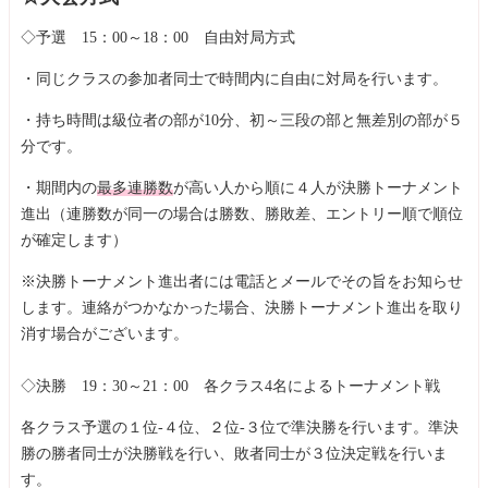
◇予選 15：00～18：00 自由対局方式
・同じクラスの参加者同士で時間内に自由に対局を行います。
・持ち時間は級位者の部が10分、初～三段の部と無差別の部が５
分です。
・期間内の
最多連勝数
が高い人から順に４人が決勝トーナメント
進出（連勝数が同一の場合は勝数、勝敗差、エントリー順で順位
が確定します）
※決勝トーナメント進出者には電話とメールでその旨をお知らせ
します。連絡がつかなかった場合、決勝トーナメント進出を取り
消す場合がございます。
◇決勝 19：30～21：00 各クラス4名によるトーナメント戦
各クラス予選の１位-４位、２位-３位で準決勝を行います。準決
勝の勝者同士が決勝戦を行い、敗者同士が３位決定戦を行いま
す。