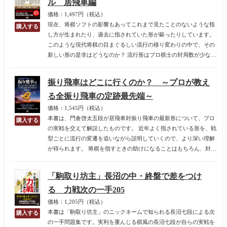
ル 居飛車編
価格：1,497円（税込）
現在、将棋ソフトの影響もあってこれまで見たことのないような指
し方が生まれたり、過去に指されていた形が蘇ったりしています。
このような現代将棋の目まぐるしい流行の移り変わりの中で、その
新しい形の是非はどうなのか？ 流行形はプロ棋士の対局数が少ない
ので検証しようがない、とあきらめてはいけません。 それなら実際
に対局してもらえばいいじゃないか、という発想で生まれたのが本
振り飛車はどこに行くのか？ ～プロが教え
書です。
る全振り飛車の定跡最先端～
価格：1,545円（税込）
本書は、門倉啓太五段が居飛車対振り飛車の最新形について、プロ
の実戦を交えて解説したものです。 近年よく指されている形を、戦
型ごとに流行の変遷を追いながら説明していくので、より深い理解
が得られます。 将棋を指すときの助けになることはもちろん、対局
を観戦するときにも大いに役立ちます。
「駒取り坊主」長沼の中・終盤で差をつけ
る 力戦次の一手205
価格：1,205円（税込）
本書は「駒取り坊主」のニックネームで知られる長沼七段による次
の一手問題集です。実利を重んじる棋風の長沼七段が自らの実戦を