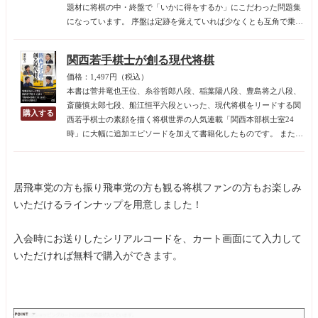
題材に将棋の中・終盤で「いかに得をするか」にこだわった問題集
になっています。 序盤は定跡を覚えていれば少なくとも互角で乗り
切ることができますが、中・終盤では攻めるべきか守るべきか、ど
こがポイントなのか判断が難しい局面に出くわします。そんなとき
関西若手棋士が創る現代将棋
に自然に急所に手が行く感覚を身につけることができます。
価格：1,497円（税込）
本書は菅井竜也王位、糸谷哲郎八段、稲葉陽八段、豊島将之八段、
斎藤慎太郎七段、船江恒平六段といった、現代将棋をリードする関
西若手棋士の素顔を描く将棋世界の人気連載「関西本部棋士室24
時」に大幅に追加エピソードを加えて書籍化したものです。 また、
巻頭には上記豪華メンバーによる座談会を収録しています。 彼らの
将棋に対する熱い想いだけでなく、人間性も垣間見える内容で、現
代将棋の最先端を走る若者の「今」が生き生きと描かれています。
居飛車党の方も振り飛車党の方も観る将棋ファンの方もお楽しみ
いただけるラインナップを用意しました！
入会時にお送りしたシリアルコードを、カート画面にて入力して
いただければ無料で購入ができます。