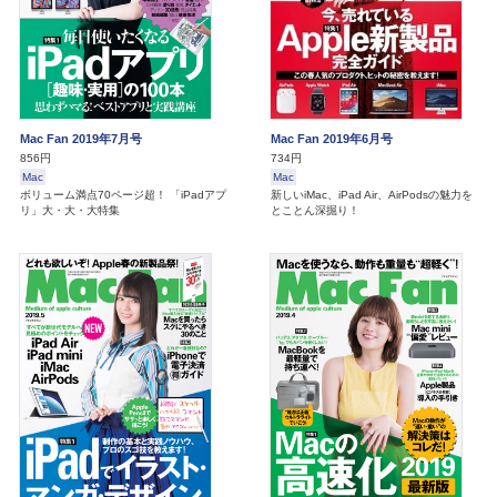
Mac Fan 2019年7月号
Mac Fan 2019年6月号
856円
734円
Mac
Mac
ボリューム満点70ページ超！ 「iPadアプ
新しいiMac、iPad Air、AirPodsの魅力を
リ」大・大・大特集
とことん深掘り！