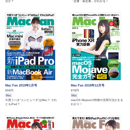
分か？
「定番・新定番」がわかる！
Mac Fan 2019年1月号
Mac Fan 2018年12月号
856円
978円
Mac
Mac
今買うべき“コンピュータ”はMac？ それ
macOS Mojaveの特徴や活用方法がまる
ともiPad？
わかり！