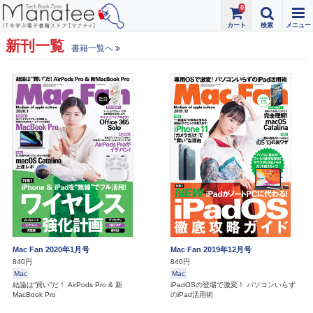
0
新刊一覧
書籍一覧へ
Mac Fan 2020年1月号
Mac Fan 2019年12月号
840円
840円
Mac
Mac
結論は“買い”だ！ AirPods Pro & 新
iPadOSの登場で激変！ パソコンいらず
MacBook Pro
のiPad活用術