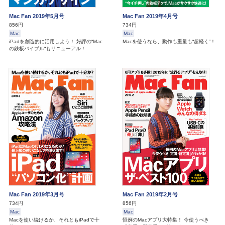
Mac Fan 2019年5月号
Mac Fan 2019年4月号
856円
734円
Mac
Mac
iPadを創造的に活用しよう！ 好評の“Mac
Macを使うなら、動作も重量も“超軽く”！
の鉄板バイブル“もリニューアル！
Mac Fan 2019年3月号
Mac Fan 2019年2月号
734円
856円
Mac
Mac
Macを使い続けるか、それともiPadで十
恒例のMacアプリ大特集！ 今使うべき