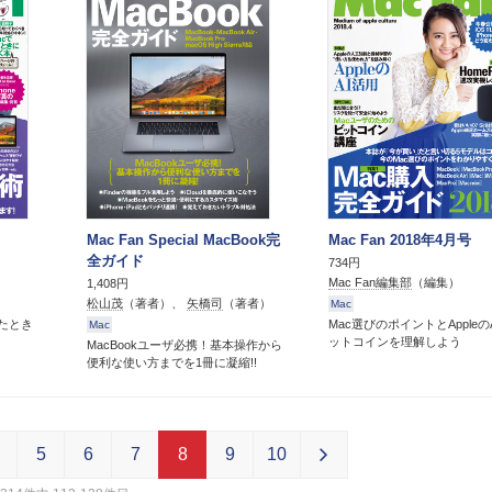
Mac Fan Special MacBook完
Mac Fan 2018年4月号
全ガイド
734円
Mac Fan編集部
（編集）
1,408円
松山茂
（著者）、
矢橋司
（著者）
Mac
ったとき
Mac選びのポイントとAppleの
Mac
ットコインを理解しよう
MacBookユーザ必携！基本操作から
便利な使い方までを1冊に凝縮!!
5
6
7
8
9
10