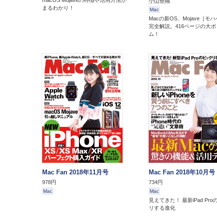
macOS Mojaveの特徴や活用方法が
小山香織
まるわかり！
Mac
Macの新OS、Mojave［モ
完全解説。416ページの大
ム！
Mac Fan 2018年11月号
Mac Fan 2018年10月号
978円
734円
Mac
Mac
見えてきた！ 最新iPad Pr
リする進化