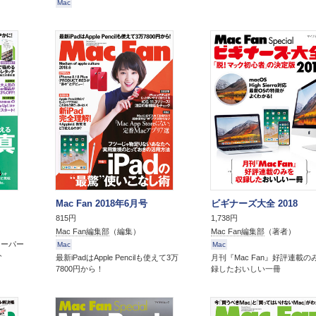
Mac
Mac Fan 2018年6月号
ビギナーズ大全 2018
815円
1,738円
Mac Fan編集部
（編集）
Mac Fan編集部
（著者）
スーパー
Mac
Mac
ト
最新iPadはApple Pencilも使えて3万
月刊『Mac Fan』好評連載の
7800円から！
録したおいしい一冊