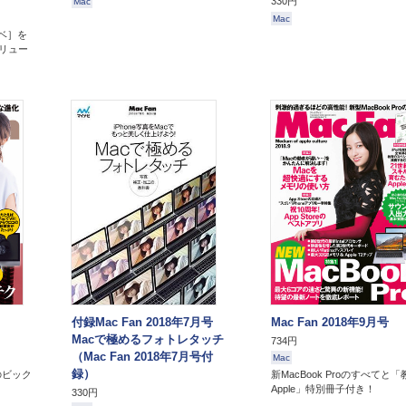
330円
Mac
Mac
ハベ］を
ボリュー
付録Mac Fan 2018年7月号
Mac Fan 2018年9月号
Macで極めるフォトレタッチ
734円
（Mac Fan 2018年7月号付
Mac
録）
oのビック
新MacBook Proのすべてと「
Apple」特別冊子付き！
330円