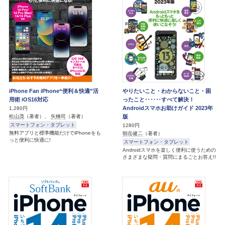
iPhone Fan iPhone“便利＆快適”活
やりたいこと・わからないこと・困
用術 iOS16対応
ったこと‥‥‥すべて解決！
Androidスマホお助けガイド 2023年
1,280円
版
松山茂
（著者）、
矢橋司
（著者）
スマートフォン・タブレット
1280円
無料アプリと標準機能だけでiPhoneをも
朝岳健二
（著者）
っと便利に快適に!
スマートフォン・タブレット
Androidスマホを楽しく便利に使うための
さまざまな疑問・質問にまるごとお答え!!