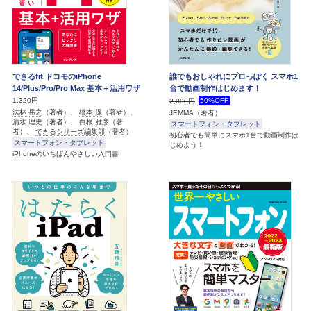
できるfit ドコモのiPhone
誰でもおしゃれにプロっぽく スマホ1
14/Plus/Pro/Pro Max 基本＋活用ワザ
台で動画制作はじめます！
1,320円
50%OFF
2,090円
法林 岳之
（著者）、
橋本 保
（著者）、
JEMMA
（著者）
清水 理史
（著者）、
白根 雅彦
（著
スマートフォン・タブレット
者）、
できるシリーズ編集部
（著者）
初心者でも簡単にスマホ1台で動画制作は
スマートフォン・タブレット
じめよう！
iPhoneのいちばんやさしい入門書