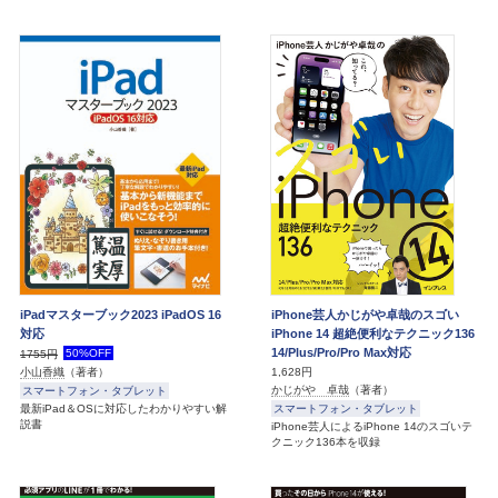
iPadマスターブック2023 iPadOS 16
iPhone芸人かじがや卓哉のスゴい
対応
iPhone 14 超絶便利なテクニック136
14/Plus/Pro/Pro Max対応
50%OFF
1755円
1,628円
小山香織
（著者）
かじがや 卓哉
（著者）
スマートフォン・タブレット
最新iPad＆OSに対応したわかりやすい解
スマートフォン・タブレット
説書
iPhone芸人によるiPhone 14のスゴいテ
クニック136本を収録