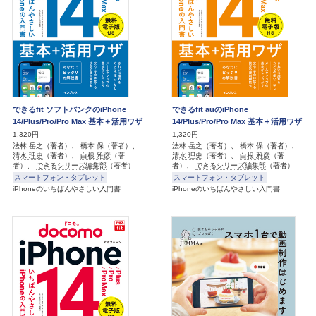
できるfit ソフトバンクのiPhone
できるfit auのiPhone
14/Plus/Pro/Pro Max 基本＋活用ワザ
14/Plus/Pro/Pro Max 基本＋活用ワザ
1,320円
1,320円
法林 岳之
（著者）、
橋本 保
（著者）、
法林 岳之
（著者）、
橋本 保
（著者）、
清水 理史
（著者）、
白根 雅彦
（著
清水 理史
（著者）、
白根 雅彦
（著
者）、
できるシリーズ編集部
（著者）
者）、
できるシリーズ編集部
（著者）
スマートフォン・タブレット
スマートフォン・タブレット
iPhoneのいちばんやさしい入門書
iPhoneのいちばんやさしい入門書