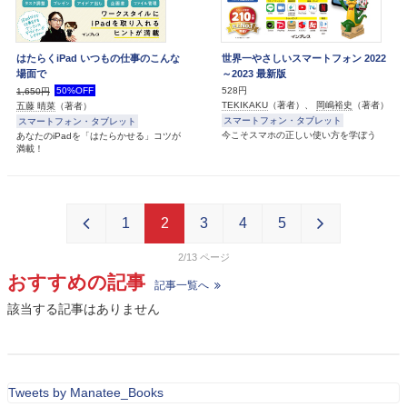
はたらくiPad いつもの仕事のこんな
世界一やさしいスマートフォン 2022
場面で
～2023 最新版
50%OFF
528円
1,650円
TEKIKAKU
（著者）、
岡嶋裕史
（著者）
五藤 晴菜
（著者）
スマートフォン・タブレット
スマートフォン・タブレット
今こそスマホの正しい使い方を学ぼう
あなたのiPadを「はたらかせる」コツが
満載！
1
2
3
4
5
2/13
おすすめの記事
記事一覧へ
該当する記事はありません
Tweets by Manatee_Books