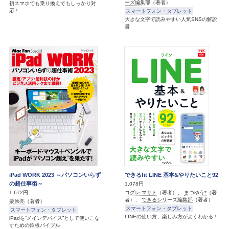
ーズ編集部
（著者）
初スマホでも乗り換えでもしっかり対
応！
スマートフォン・タブレット
大きな文字で読みやすい人気SNSの解説
書
iPad WORK 2023 ～パソコンいらず
できるfit LINE 基本&やりたいこと92
の超仕事術～
1,078円
コグレ マサト
（著者）、
まつゆう*
（著
1,672円
者）、
できるシリーズ編集部
（著者）
栗原亮
（著者）
スマートフォン・タブレット
スマートフォン・タブレット
LINEの使い方、楽しみ方がよくわかる！
iPadを“メインデバイス”として使いこな
すための鉄板バイブル