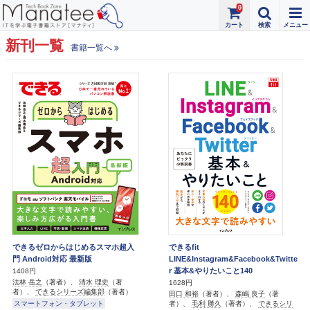
0
新刊一覧
書籍一覧へ
できるゼロからはじめるスマホ超入
できるfit
門 Android対応 最新版
LINE&Instagram&Facebook&Twitte
r 基本&やりたいこと140
1408円
法林 岳之
（著者）、
清水 理史
（著
1628円
者）、
できるシリーズ編集部
（著者）
田口 和裕
（著者）、
森嶋 良子
（著
スマートフォン・タブレット
者）、
毛利 勝久
（著者）、
できるシリ