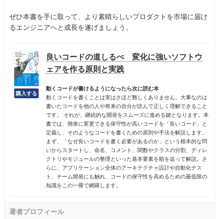
ぜひ本書を手に取って、より素晴らしいプロダクトを市場に届け
るエンジニアへと成長を遂げましょう。
良いコードの道しるべ 変化に強いソフトウ
ェアを作る原則と実践
動くコードが書けるようになったら次に読む本
動くコードを書くことは実はさほど難しくありません。大事なのは
書いたコードを他の人や将来の自分が読んで正しく理解できること
です。 それが、継続的な開発をスムーズに進める鍵となります。本
書では、簡単に変更できる保守性が高いコードを「良いコード」と
定義し、そのようなコードを書くための原則や手法を解説します。
まず、「なぜ良いコードを書く必要があるのか」という根本的な問
いからスタートし、命名、コメント、関数やクラスの分割、ディレ
クトリやモジュールの整理といった基本要素を順を追って解説。さ
らに、アプリケーション全体のアーキテクチャ設計や自動化テス
ト、チーム開発にも触れ、コードの保守性を高めるための最低限の
知識をこの一冊で網羅します。
著者プロフィール