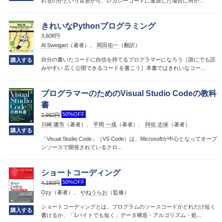
れるのかという背景から、レガシーコードに遭遇した場合に何か...
きれいなPythonプログラミング
3,608円
Al Sweigart
（著者）、
岡田佑一
（翻訳）
自分の書いたコードに自信を持てるプログラマーになろう［誰にでも読
みやすい 広く公開できるコードを書こう］本書ではきれいなコー...
プログラマーのためのVisual Studio Codeの教科
書
50%OFF
2,992円
川崎 庸市
（著者）、
平岡 一成
（著者）、
阿佐 志保
（著者）
「Visual Studio Code」（VS Code）は、Microsoftが中心となってオープ
ンソースで開発されているクロ...
ショートコーディング
50%OFF
4,180円
Ozy
（著者）、
やねうらお
（監修）
ショートコーディングとは、プログラムのソースコードがどれだけ短く
書けるか、「1バイトでも短く」データ構造・アルゴリズム・処...