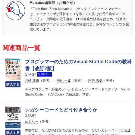
Manatee編集部（お知らせ）
『Tech Book Zone Manatee』（テックブックゾーン マナティ）
は、マイナビ出版が運営するITを学ぶ方に向けた電子書籍ストア。
コンピュータ関連の電子書籍・POD書籍の販売をはじめ、注目の
開発技法やプログラミング関連の情報など、多彩なコンテンツを発
信しています。
関連商品一覧
プログラマーのためのVisual Studio Codeの教科
書【改訂2版】
50%OFF
3,069円
川崎 庸市
（著者）、
平岡 一成
（著者）、
阿佐 志保
（著者）
今やプログラマー必須のツールとなったソースコードエディタ「Visual
Studio Code」（VS Code）の解説書。本書...
レガシーコードとどう付き合うか
3,553円
めもりー
（著者）
本書では、なぜ技術的負債が生まれるのか、なぜレガシーコードが生ま