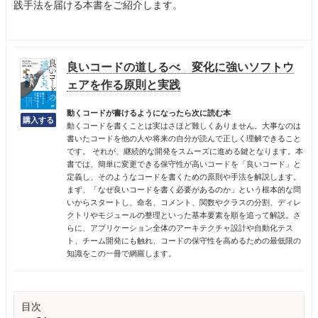
践手法を届ける本書をご紹介します。
良いコードの道しるべ 変化に強いソフトウ
ェアを作る原則と実践
動くコードが書けるようになったら次に読む本
動くコードを書くことは実はさほど難しくありません。大事なのは
書いたコードを他の人や将来の自分が読んで正しく理解できること
です。 それが、継続的な開発をスムーズに進める鍵となります。本
書では、簡単に変更できる保守性が高いコードを「良いコード」と
定義し、そのようなコードを書くための原則や手法を解説します。
まず、「なぜ良いコードを書く必要があるのか」という根本的な問
いからスタートし、命名、コメント、関数やクラスの分割、ディレ
クトリやモジュールの整理といった基本要素を順を追って解説。さ
らに、アプリケーション全体のアーキテクチャ設計や自動化テス
ト、チーム開発にも触れ、コードの保守性を高めるための最低限の
知識をこの一冊で網羅します。
目次