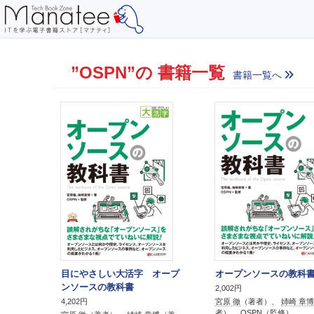
”OSPN”の 書籍一覧
書籍一覧へ
目にやさしい大活字 オープ
オープンソースの教科
ンソースの教科書
2,002円
宮原 徹
（著者）、
姉崎 章博
4,202円
者）、
OSPN
（監修）