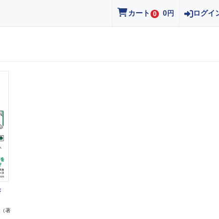
カート
0
ログイ
円
0
書
（著