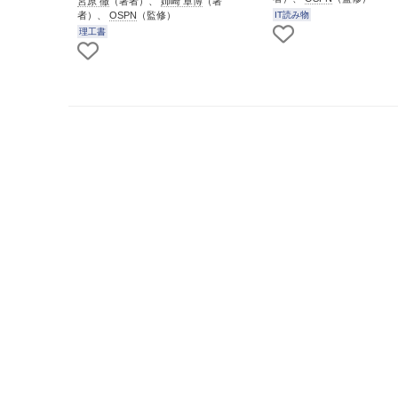
宮原 徹
（著者）、
姉崎 章博
（著
者）、
OSPN
（監修）
IT読み物
理工書