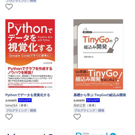
プログラミング・開発
Pythonでデータを視覚化する
基礎から学ぶ TinyGoの組込み開発
50%OFF
50%OFF
2,948円
3,608円
hima2b4
（著者）
高砂正哲
（著者）
プログラミング・開発
プログラミング・開発