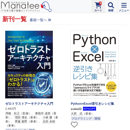
0
新刊一覧
書籍一覧へ
ゼロトラストアーキテクチャ入門
Python×Excel逆引きレシピ集
2,662円
60%OFF
2,662円
澤橋 松王
（監修）、
東根作 成英
（著
大西 武
（著者）
者）、
増田 博史
（著者）、
小林 勝
（著
プログラミング・開発
者）、
齊藤 紫野
（著者）、
吉田 未樹
（著者）