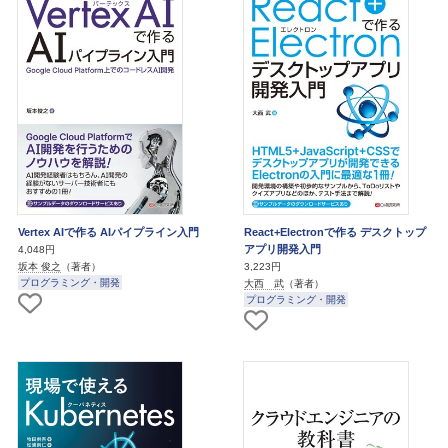
Vertex AIで作る AIパイプライン入門
React+Electronで作る デスクトップ
アプリ開発入門
4,048円
坂本 俊之
（著者）
3,223円
プログラミング・開発
大西 武
（著者）
プログラミング・開発