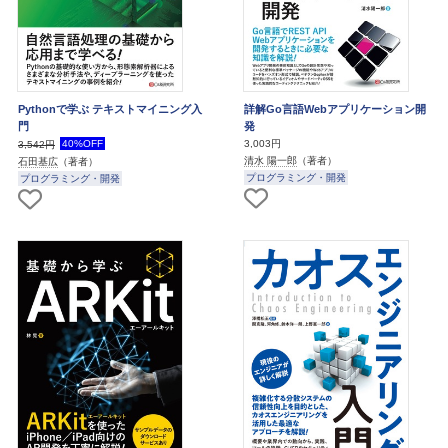
Pythonで学ぶ テキストマイニング入
詳解Go言語Webアプリケーション開
門
発
40%OFF
3,003円
3,542円
清水 陽一郎
（著者）
石田基広
（著者）
プログラミング・開発
プログラミング・開発