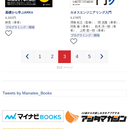
基礎から学ぶARKit
カオスエンジニアリング入門
4,202円
3,278円
林晃
（著者）
澤橋 松王
（監修）、
関 克隆
（著者）、
河角 修
（著者）、
鈴木 洋一朗
（著
プログラミング・開発
者）、
上野 憲一郎
（著者）
プログラミング・開発
1
2
3
4
5
3/12
Tweets by Manatee_Books