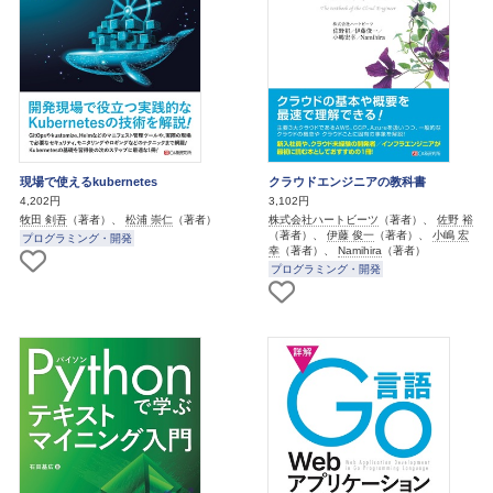
現場で使えるkubernetes
クラウドエンジニアの教科書
4,202円
3,102円
牧田 剣吾
（著者）、
松浦 崇仁
（著者）
株式会社ハートビーツ
（著者）、
佐野 裕
（著者）、
伊藤 俊一
（著者）、
小嶋 宏
プログラミング・開発
幸
（著者）、
Namihira
（著者）
プログラミング・開発